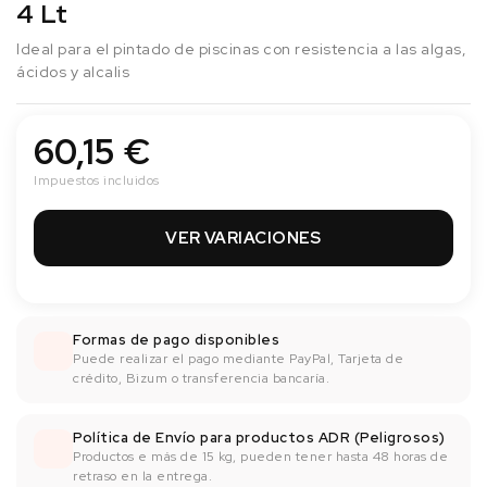
4 Lt
Ideal para el pintado de piscinas con resistencia a las algas,
ácidos y alcalis
60,15 €
Impuestos incluidos
VER VARIACIONES
Formas de pago disponibles
Puede realizar el pago mediante PayPal, Tarjeta de
crédito, Bizum o transferencia bancaría.
Política de Envío para productos ADR (Peligrosos)
Productos e más de 15 kg, pueden tener hasta 48 horas de
retraso en la entrega.