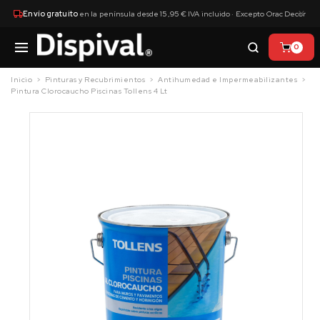
×
Envío gratuito
en la península desde 15,95 € IVA incluido · Excepto Orac Decor
0
Inicio
Pinturas y Recubrimientos
Antihumedad e Impermeabilizantes
Pintura Clorocaucho Piscinas Tollens 4 Lt