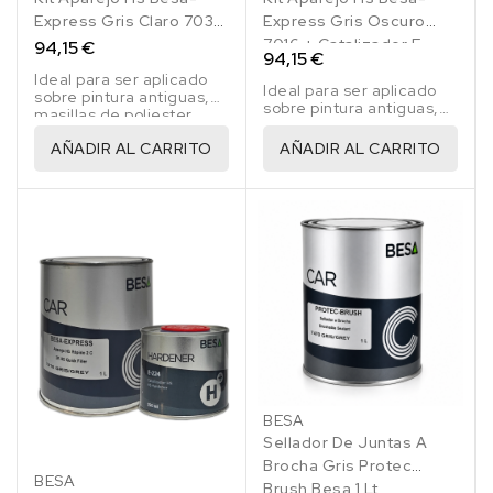
Express Gris Claro 7035
Express Gris Oscuro
+ E-202 5 Lt
7016 + Catalizador E-
94,15 €
94,15 €
202 5 Lt
Ideal para ser aplicado
Ideal para ser aplicado
sobre pintura antiguas,
sobre pintura antiguas,
masillas de poliester,
masillas de poliester,
fibra de vidrio, acero y
fibra de vidrio, acero y
AÑADIR AL CARRITO
AÑADIR AL CARRITO
galvanizado.
galvanizado.
BESA
Sellador De Juntas A
Brocha Gris Protec
BESA
Brush Besa 1 Lt