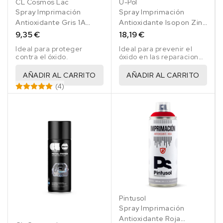
CL Cosmos Lac
U-Pol
Spray Imprimación
Spray Imprimación
Antioxidante Gris 1A
Antioxidante Isopon Zinc
Master Mechanic 500 Ml
182 Gris 450 Ml
9,35 €
18,19 €
Ideal para proteger
Ideal para prevenir el
contra el óxido.
óxido en las reparaciones
de vehículos.
AÑADIR AL CARRITO
AÑADIR AL CARRITO
(4)
Pintusol
Spray Imprimación
Rojo
Gris
Blanco
Negro
Antioxidante Roja
N344
N346
N345
N348