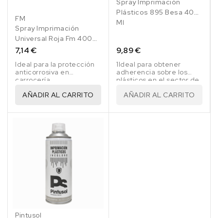
Spray Imprimación
Plásticos 895 Besa 400
FM
Ml
Spray Imprimación
Universal Roja Fm 400
Ml
7,14 €
9,89 €
Ideal para la protección
1Ideal para obtener
anticorrosiva en
adherencia sobre los
carrocería.
plásticos en el sector de
la automoción.
AÑADIR AL CARRITO
AÑADIR AL CARRITO
Pintusol