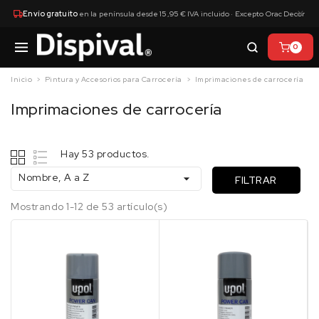
×
Envío gratuito
en la península desde 15,95 € IVA incluido · Excepto Orac Decor
0
Inicio
Pintura y Accesorios para Carrocería
Imprimaciones de carrocería
Imprimaciones de carrocería
Hay 53 productos.
Nombre, A a Z

FILTRAR
Mostrando 1-12 de 53 artículo(s)