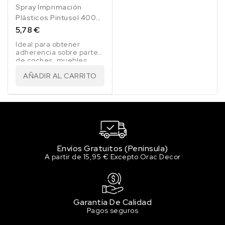
Spray Imprimación
Plásticos Pintusol 400
Ml
5,78 €
Ideal para obtener
adherencia sobre partes
de coches, muebles,
juguetesetc
AÑADIR AL CARRITO
Envíos Gratuitos (Península)
A partir de 15,95 € Excepto Orac Decor
Garantía De Calidad
Pagos seguros