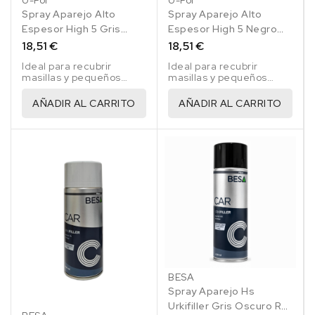
U-Pol
U-Pol
Spray Aparejo Alto
Spray Aparejo Alto
Espesor High 5 Gris
Espesor High 5 Negro
Oscuro 450 Ml
450 Ml
18,51 €
18,51 €
Ideal para recubrir
Ideal para recubrir
masillas y pequeños
masillas y pequeños
desperfectos en las
desperfectos en las
reparaciones de
reparaciones de
AÑADIR AL CARRITO
AÑADIR AL CARRITO
vehículos
vehículos
BESA
Spray Aparejo Hs
Urkifiller Gris Oscuro Ral