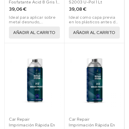
Fosfatante Acid 8 Gris 1
S2003 U-Pol 1 Lt
Lt
39,06 €
39,08 €
Ideal para aplicar sobre
Ideal como capa previa
metal desnudo,
en los plásticos antes del
Aluminio, Acero
pintado
galvanizado o imprimado
AÑADIR AL CARRITO
AÑADIR AL CARRITO
en zinc, Pintura ya
curada, Masillas de
poliester y fibra de vidrio
Car Repair
Car Repair
Imprimación Rápida En
Imprimación Rápida En