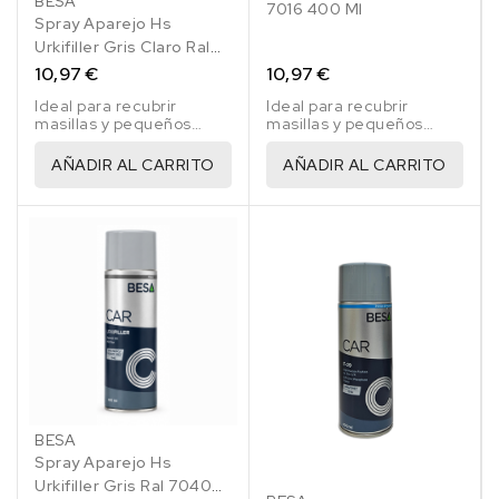
BESA
7016 400 Ml
Spray Aparejo Hs
Urkifiller Gris Claro Ral
7035 400 Ml
10,97 €
10,97 €
Ideal para recubrir
Ideal para recubrir
masillas y pequeños
masillas y pequeños
desperfectos en las
desperfectos en las
reparaciones de
reparaciones de
AÑADIR AL CARRITO
AÑADIR AL CARRITO
vehículos.
vehículos.
BESA
Spray Aparejo Hs
Urkifiller Gris Ral 7040