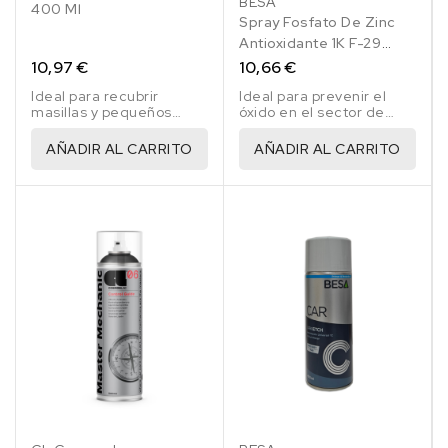
BESA
400 Ml
Spray Fosfato De Zinc
Antioxidante 1K F-29
Besa Ral 7040 400 Ml
10,97 €
10,66 €
Ideal para recubrir
Ideal para prevenir el
masillas y pequeños
óxido en el sector de
desperfectos en las
Calderería, Carrocería
reparaciones de
Industrial, Maquinaría
AÑADIR AL CARRITO
AÑADIR AL CARRITO
vehículos.
Agrícola, Estructura
Metálica, etc.