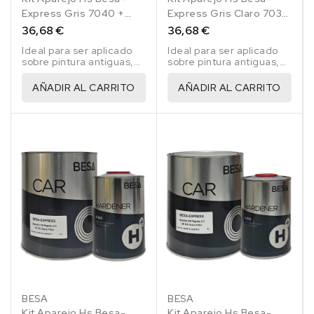
Express Gris 7040 +
Express Gris Claro 7035
Catalizador E-224 1,25 Lt
+ Catalizador E-224 1,25
36,68 €
36,68 €
Lt
Ideal para ser aplicado
Ideal para ser aplicado
sobre pintura antiguas,
sobre pintura antiguas,
masillas de poliester,
masillas de poliester,
fibra de vidrio, acero y
fibra de vidrio, acero y
AÑADIR AL CARRITO
AÑADIR AL CARRITO
galvanizado.
galvanizado.
BESA
BESA
Kit Aparejo Hs Besa-
Kit Aparejo Hs Besa-