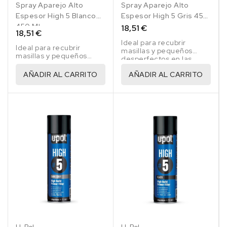
Spray Aparejo Alto
Spray Aparejo Alto
Espesor High 5 Blanco
Espesor High 5 Gris 450
450 Ml
Ml
18,51 €
18,51 €
Ideal para recubrir
Ideal para recubrir
masillas y pequeños
masillas y pequeños
desperfectos en las
desperfectos en las
reparaciones de
reparaciones de
AÑADIR AL CARRITO
AÑADIR AL CARRITO
vehículos
vehículos