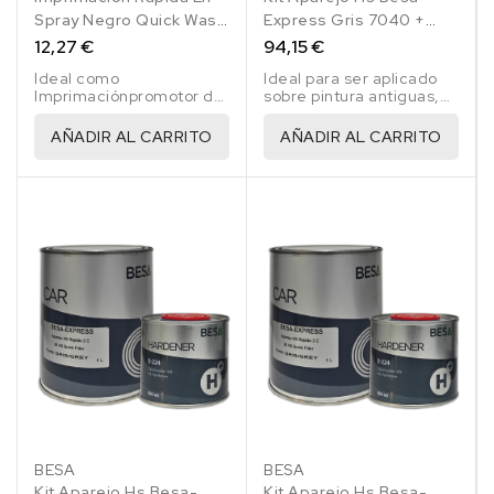
Spray Negro Quick Wash
Express Gris 7040 +
Primer 400 Ml
Catalizador E-202 5 Lt
12,27 €
94,15 €
Ideal como
Ideal para ser aplicado
Imprimaciónpromotor de
sobre pintura antiguas,
adherencia sobre acero,
masillas de poliester,
zinc y aluminio.
fibra de vidrio, acero y
AÑADIR AL CARRITO
AÑADIR AL CARRITO
galvanizado.
BESA
BESA
Kit Aparejo Hs Besa-
Kit Aparejo Hs Besa-