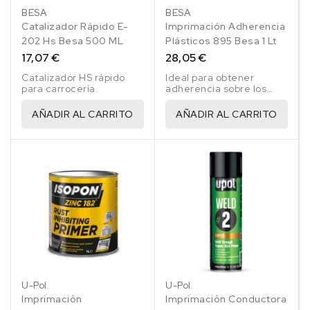
BESA
BESA
Catalizador Rápido E-
Imprimación Adherencia
202 Hs Besa 500 ML
Plásticos 895 Besa 1 Lt
17,07 €
28,05 €
Catalizador HS rápido
Ideal para obtener
para carrocería.
adherencia sobre los
plásticos en el sector de
la automoción.
AÑADIR AL CARRITO
AÑADIR AL CARRITO
U-Pol
U-Pol
Imprimación
Imprimación Conductora