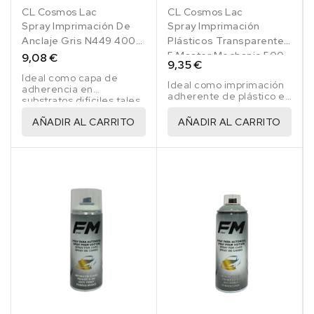
CL Cosmos Lac
CL Cosmos Lac
Spray Imprimación De
Spray Imprimación
Anclaje Gris N449 400
Plásticos Transparente
Ml
5 Master Mechanic 500
9,08 €
9,35 €
Ml
Ideal como capa de
Ideal como imprimación
adherencia en
adherente de plástico en
substratos difíciles tales
carrocería, así como en
como acero galvanizado
sillas, mesas y jardineras
AÑADIR AL CARRITO
AÑADIR AL CARRITO
y aluminio.
de plástico.