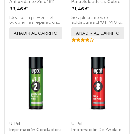
Antioxidante Zinc 182
Para Soldaduras Cobre
Isopon Gris 1 Lt
Weld 450 Ml
33,46 €
31,46 €
Ideal para prevenir el
Se aplica antes de
óxido en las reparaciones
soldaduras SPOT, MIG o
de vehículos
TIG
AÑADIR AL CARRITO
AÑADIR AL CARRITO
(1)
U-Pol
U-Pol
Imprimación Conductora
Imprimación De Anclaje