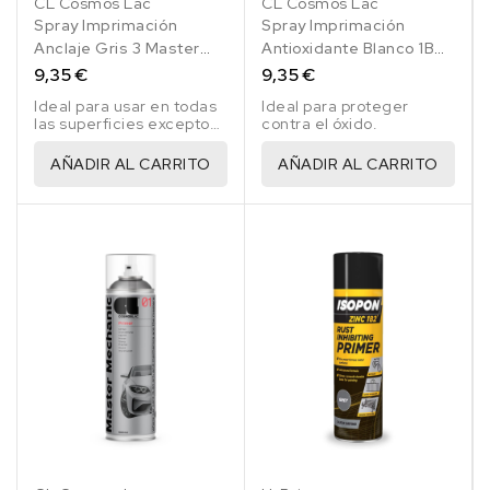
CL Cosmos Lac
CL Cosmos Lac
Spray Imprimación
Spray Imprimación
Anclaje Gris 3 Master
Antioxidante Blanco 1B
Mechanic 500 Ml
Master Mechanic 500 Ml
9,35 €
9,35 €
Ideal para usar en todas
Ideal para proteger
las superficies excepto
contra el óxido.
en plástico.
AÑADIR AL CARRITO
AÑADIR AL CARRITO