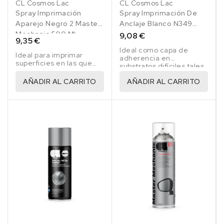
CL Cosmos Lac
CL Cosmos Lac
Spray Imprimación
Spray Imprimación De
Aparejo Negro 2 Master
Anclaje Blanco N349
Mechanic 500 Ml
400 Ml
9,08 €
9,35 €
Ideal como capa de
Ideal para imprimar
adherencia en
superficies en las que
substratos difíciles tales
necesitemos
como acero galvanizado
propiedades de relleno.
AÑADIR AL CARRITO
AÑADIR AL CARRITO
y aluminio.