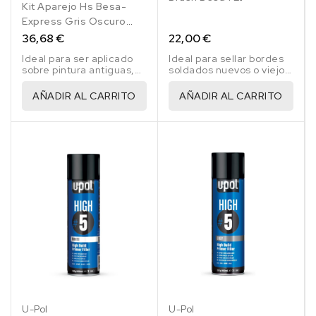
Kit Aparejo Hs Besa-
Express Gris Oscuro
7016 + Catalizador E-224
36,68 €
22,00 €
1,25 Lt
Ideal para ser aplicado
Ideal para sellar bordes
sobre pintura antiguas,
soldados nuevos o viejos,
masillas de poliester,
juntas y similares.
fibra de vidrio, acero y
AÑADIR AL CARRITO
AÑADIR AL CARRITO
galvanizado.
U-Pol
U-Pol