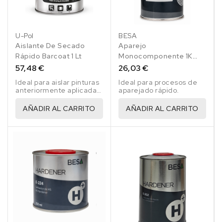
U-Pol
BESA
Aislante De Secado
Aparejo
Rápido Barcoat 1 Lt
Monocomponente 1K
Urki-Filler Gris Claro Ral
57,48 €
26,03 €
7035 1 Lt
Ideal para aislar pinturas
Ideal para procesos de
anteriormente aplicadas
aparejado rápido.
de pinturas con
disolventes más
AÑADIR AL CARRITO
AÑADIR AL CARRITO
potentes