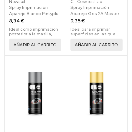
Novasol
CL Cosmos Lac
Spray Imprimación
Spray Imprimación
Aparejo Blanco Pintyplus
Aparejo Gris 2A Master
400 Ml
Mechanic 500 Ml
8,34 €
9,35 €
Ideal como imprimación
Ideal para imprimar
posterior a la masilla,
superficies en las que
arañazos o huellas de
necesitemos
lijado
propiedades de relleno.
AÑADIR AL CARRITO
AÑADIR AL CARRITO