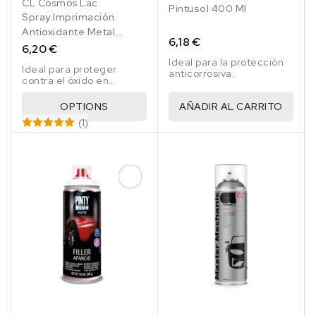
CL Cosmos Lac
Pintusol 400 Ml
Spray Imprimación
Antioxidante Metal
6,18 €
Primer 400 Ml
6,20 €
Ideal para la protección
Ideal para proteger
anticorrosiva.
contra el óxido en
superficies metálicas.
OPTIONS
AÑADIR AL CARRITO
(1)