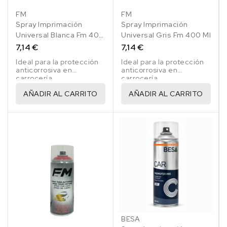
FM
FM
Spray Imprimación
Spray Imprimación
Universal Blanca Fm 400
Universal Gris Fm 400 Ml
Ml
7,14 €
7,14 €
Ideal para la protección
Ideal para la protección
anticorrosiva en
anticorrosiva en
carrocería.
carrocería.
AÑADIR AL CARRITO
AÑADIR AL CARRITO
BESA