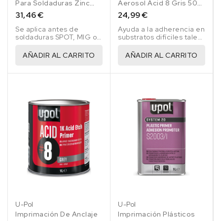
Para Soldaduras Zinc
Aerosol Acid 8 Gris 500
Weld 450 Ml
Ml
31,46 €
24,99 €
Se aplica antes de
Ayuda a la adherencia en
soldaduras SPOT, MIG o
substratos difíciles tales
TIG
como acero galvanizado
y aluminio.
AÑADIR AL CARRITO
AÑADIR AL CARRITO
U-Pol
U-Pol
Imprimación De Anclaje
Imprimación Plásticos