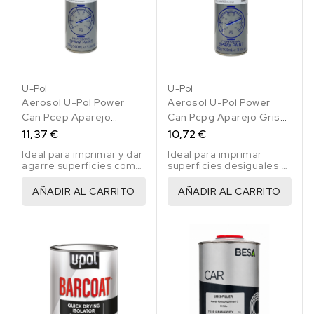
U-Pol
U-Pol
Aerosol U-Pol Power
Aerosol U-Pol Power
Can Pcep Aparejo
Can Pcpg Aparejo Gris
Anclaje Gris 500 Ml
500 Ml
11,37 €
10,72 €
Ideal para imprimar y dar
Ideal para imprimar
agarre superficies como
superficies desiguales o
el aluminio o el
sobre enmasillados.
galvanizado.
AÑADIR AL CARRITO
AÑADIR AL CARRITO