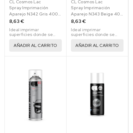
CL Cosmos Lac
CL Cosmos Lac
Spray Imprimación
Spray Imprimación
Aparejo N342 Gris 400
Aparejo N343 Beige 400
Ml
Ml
8,63 €
8,63 €
Ideal imprimar
Ideal imprimar
superficies donde se
superficies donde se
requiera regularizar la
requiera regularizar la
superficie ya que posee
superficie ya que posee
AÑADIR AL CARRITO
AÑADIR AL CARRITO
capacidad de relleno.
capacidad de relleno.