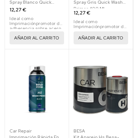
Spray Blanco Quick
Spray Gris Quick Wash
Wash Primer 400 Ml
Primer 400 Ml
12,27 €
12,27 €
Ideal como
Ideal como
Imprimaciónpromotor de
Imprimaciónpromotor de
adherencia sobre acero,
adherencia sobre acero,
zinc y aluminio.
zinc y aluminio.
AÑADIR AL CARRITO
AÑADIR AL CARRITO
Car Repair
BESA
Imprimación Rápida En
Kit Aparejo Hs Besa-