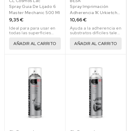
CL Cosmos Lac
BESA
Spray Guia De Lijado 6
Spray Imprimación
Master Mechanic 500 Ml
Adherencia 1K Urkietch
Gris Ral 7040 400 Ml
9,35 €
10,66 €
Ideal para para usar en
Ayuda a la adherencia en
todas las superficies
substratos difíciles tales
excepto en plástico.
como acero galvanizado
y aluminio.
AÑADIR AL CARRITO
AÑADIR AL CARRITO