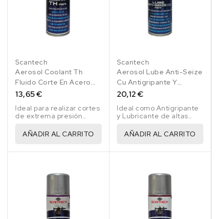
Scantech
Scantech
Aerosol Coolant Th
Aerosol Lube Anti-Seize
Fluido Corte En Acero
Cu Antigripante Y
500 Ml
Lubricante Altas
13,65 €
20,12 €
Temperaturas 500 Ml
Ideal para realizar cortes
Ideal como Antigripante
de extrema presión
y Lubricante de altas
reduciendo el calor por
temperaturas.
fricción.
AÑADIR AL CARRITO
AÑADIR AL CARRITO