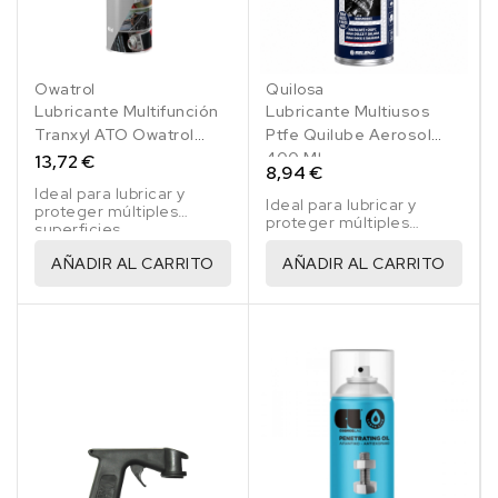
Owatrol
Quilosa
Lubricante Multifunción
Lubricante Multiusos
Tranxyl ATO Owatrol
Ptfe Quilube Aerosol
Aerosol 400 Ml
400 Ml
13,72 €
8,94 €
Ideal para lubricar y
Ideal para lubricar y
proteger múltiples
proteger múltiples
superficies.
superficies.
AÑADIR AL CARRITO
AÑADIR AL CARRITO