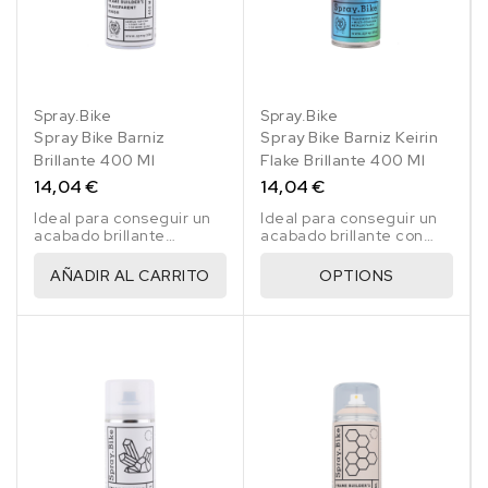
FLAKE
FLAKE
FLAKE
FLAKE
FLAKE
FLAKE
MULTI
GREEN
BLUE
RED
GOLD
SILVER
Spray.Bike
Spray.Bike
Spray Bike Barniz
Spray Bike Barniz Keirin
Brillante 400 Ml
Flake Brillante 400 Ml
14,04 €
14,04 €
Ideal para conseguir un
Ideal para conseguir un
acabado brillante
acabado brillante con
protector en la aplicación
copos metálicos
posterior a la pintura.
protector en la aplicación
AÑADIR AL CARRITO
OPTIONS
posterior a la pintura.