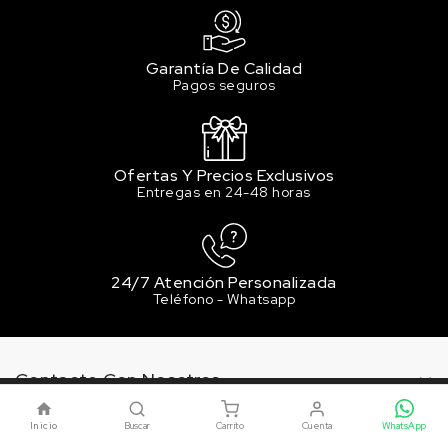
Garantía De Calidad
Pagos seguros
Ofertas Y Precios Exclusivos
Entregas en 24-48 horas
24/7 Atención Personalizada
Teléfono - Whatsapp
Contacte Con Nosotros
Este sitio utiliza cookies. Al continuar usando este sitio,
Nuestra Empresa
usted acepta nuestro uso de cookies.
ACEPTAR
Inicio
Buscar
Carrito
Cuenta
WhatsApp