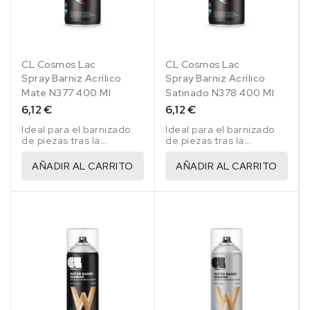
CL Cosmos Lac
CL Cosmos Lac
Spray Barniz Acrílico
Spray Barniz Acrílico
Mate N377 400 Ml
Satinado N378 400 Ml
6,12 €
6,12 €
Ideal para el barnizado
Ideal para el barnizado
de piezas tras la
de piezas tras la
aplicación de pinturas en
aplicación de pinturas en
cualquier superficie,
cualquier superficie,
AÑADIR AL CARRITO
AÑADIR AL CARRITO
incluido pinturas de
incluido pinturas de
coche metalizados,
coche metalizados,
perlados o nacarados.
perlados o nacarados.