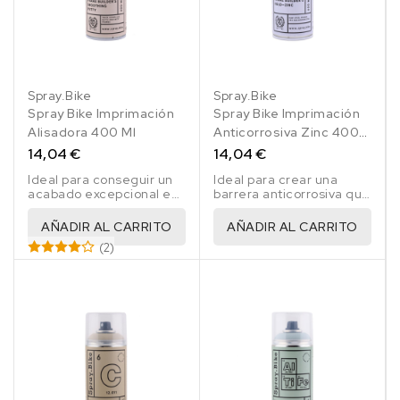
Spray.Bike
Spray.Bike
Spray Bike Imprimación
Spray Bike Imprimación
Alisadora 400 Ml
Anticorrosiva Zinc 400
Ml
14,04 €
14,04 €
Ideal para conseguir un
Ideal para crear una
acabado excepcional en
barrera anticorrosiva que
el pintado de todo tipo
evite la oxidación del
de bicicletas.
cuadro.
AÑADIR AL CARRITO
AÑADIR AL CARRITO
(2)