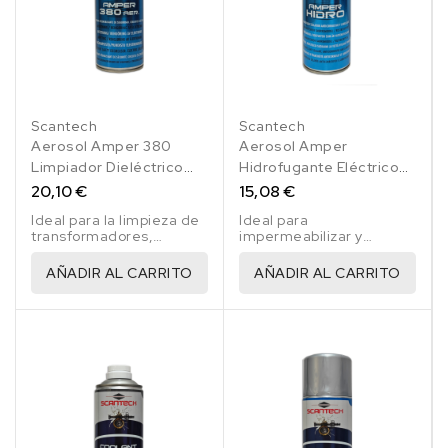
Scantech
Scantech
Aerosol Amper 380
Aerosol Amper
Limpiador Dieléctrico
Hidrofugante Eléctrico
500 Ml
500 Ml
20,10 €
15,08 €
Ideal para la limpieza de
Ideal para
transformadores,
impermeabilizar y
generadores,
eliminar humedad en
alternadores, motores
circuitos eléctricos.
AÑADIR AL CARRITO
AÑADIR AL CARRITO
de arranque, armarios
eléctricos, motores,
frenos, reguladores de
voltaje.