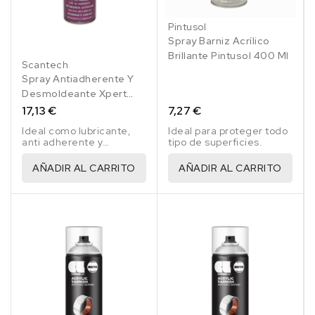
Pintusol
Spray Barniz Acrílico
Brillante Pintusol 400 Ml
Scantech
Spray Antiadherente Y
Desmoldeante Xpert
Slide 500 Ml
17,13 €
7,27 €
Ideal como lubricante,
Ideal para proteger todo
anti adherente y
tipo de superficies.
abrillantado. Industria
alimentario.
AÑADIR AL CARRITO
AÑADIR AL CARRITO