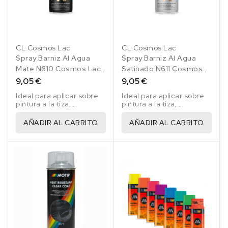
CL Cosmos Lac
CL Cosmos Lac
Spray Barniz Al Agua
Spray Barniz Al Agua
Mate N610 Cosmos Lac
Satinado N611 Cosmos
400 Ml
Lac 400 Ml
9,05 €
9,05 €
Ideal para aplicar sobre
Ideal para aplicar sobre
pintura a la tiza,
pintura a la tiza,
muebles, obras de arte,
muebles, obras de arte,
madera, piedra,
madera, piedra,
AÑADIR AL CARRITO
AÑADIR AL CARRITO
cerámica y papel.
cerámica y papel.