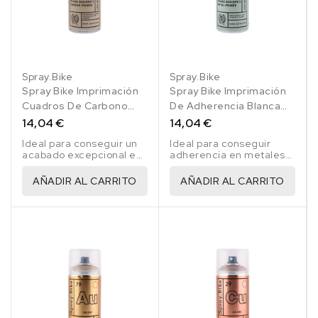
Spray.Bike
Spray.Bike
Spray Bike Imprimación
Spray Bike Imprimación
Cuadros De Carbono
De Adherencia Blanca
400 Ml
400 Ml
14,04 €
14,04 €
Ideal para conseguir un
Ideal para conseguir
acabado excepcional en
adherencia en metales
el pintado de todo tipo
desnudos como el
de bicicletas.
aluminio, acero, Titanio y
AÑADIR AL CARRITO
AÑADIR AL CARRITO
acero inoxidable