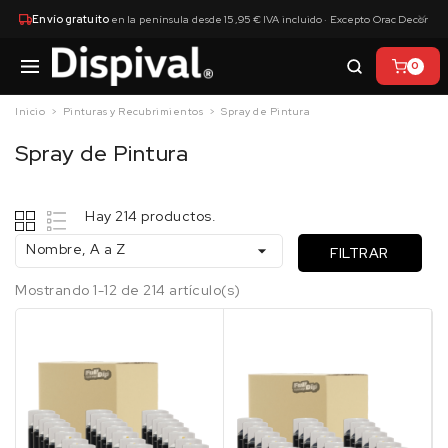
×
Envío gratuito
en la península desde 15,95 € IVA incluido · Excepto Orac Decor
0
Inicio
Pinturas y Recubrimientos
Spray de Pintura
Spray de Pintura
Hay 214 productos.
Nombre, A a Z

FILTRAR
Mostrando 1-12 de 214 artículo(s)