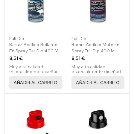
Full Dip
Full Dip
Barniz Acrílico Brillante
Barniz Acrílico Mate En
En Spray Full Dip 400 Ml
Spray Full Dip 400 Ml
8,51 €
8,51 €
Muy alta calidad
Muy alta calidad
especialmente diseñado
especialmente diseñado
para la exigencia del
para la exigencia del
sector automotriz
sector automotriz
AÑADIR AL CARRITO
AÑADIR AL CARRITO