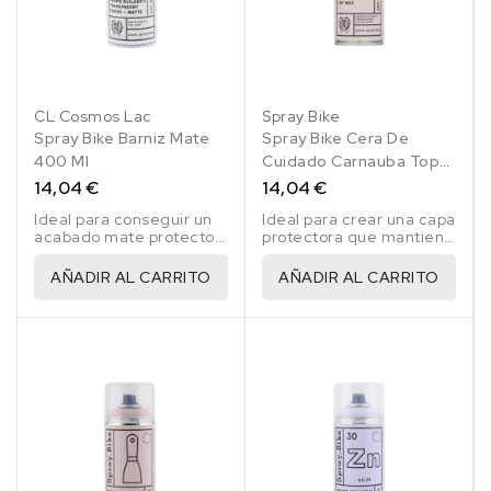
CL Cosmos Lac
Spray.Bike
Spray Bike Barniz Mate
Spray Bike Cera De
400 Ml
Cuidado Carnauba Top
Wax 400 Ml
14,04 €
14,04 €
Ideal para conseguir un
Ideal para crear una capa
acabado mate protector
protectora que mantiene
en la aplicación posterior
el acabado mate.
a la pintura.
AÑADIR AL CARRITO
AÑADIR AL CARRITO