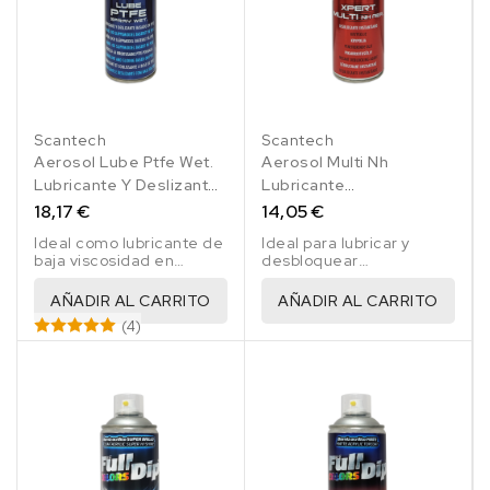
Scantech
Scantech
Aerosol Lube Ptfe Wet.
Aerosol Multi Nh
Lubricante Y Deslizante
Lubricante
500 Ml
Desbloqueante
18,17 €
14,05 €
Instantáneo Scantech
Ideal como lubricante de
Ideal para lubricar y
500 Ml
baja viscosidad en
desbloquear
cerraduras, bisagras,
instantáneamente
cierres, cadenas de
tuercas, tornillos, etc...
AÑADIR AL CARRITO
AÑADIR AL CARRITO
motos, cables, etc..
(4)