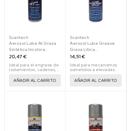
Scantech
Scantech
Aerosol Lube At Grasa
Aerosol Lube Grease
Sintética Incolora
Grasa Lítica
Scantech 500 Ml
Semisintetica 500 Ml
20,47 €
14,51 €
Ideal para el engrase de
Ideal para mecanismos
rodamientos, cadenas,
sometidos a elevadas
rodillos, etc..
temperaturas,
vibraciones y cargas.
AÑADIR AL CARRITO
AÑADIR AL CARRITO