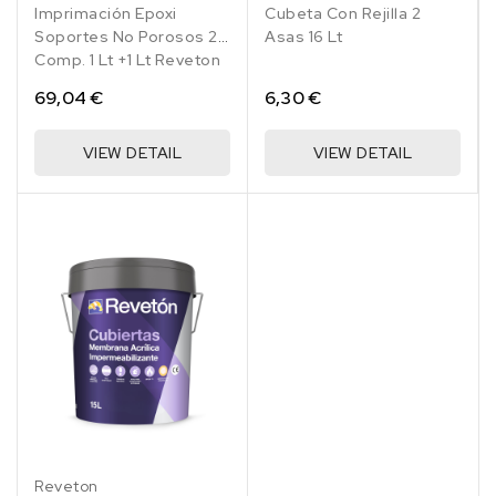
Imprimación Epoxi
Cubeta Con Rejilla 2
Soportes No Porosos 2
Asas 16 Lt
Comp. 1 Lt +1 Lt Reveton
69,04 €
6,30 €
VIEW DETAIL
VIEW DETAIL
Blanco
Rojo
Rojo
Verde
Gris
001
039
Teja
049
035
Reveton
017