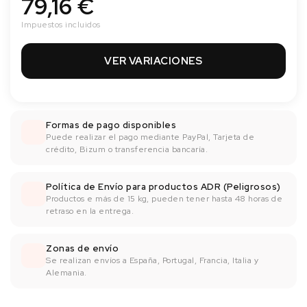
79,16 €
Impuestos incluidos
VER VARIACIONES
Formas de pago disponibles
Puede realizar el pago mediante PayPal, Tarjeta de
crédito, Bizum o transferencia bancaría.
Política de Envío para productos ADR (Peligrosos)
Productos e más de 15 kg, pueden tener hasta 48 horas de
retraso en la entrega.
Zonas de envío
Se realizan envíos a España, Portugal, Francia, Italia y
Alemania.