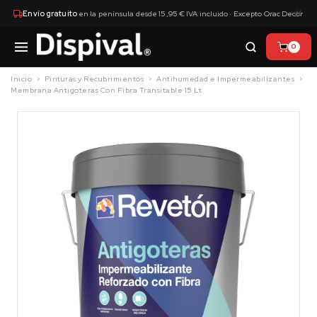
×
Envío gratuito
en la península desde 15,95 € IVA incluido · Excepto Orac Decor
0
Inicio
Pinturas y Recubrimientos
Antihumedad e Impermeabilizantes
Membrana Antigoteras Con Fibra Transitable 15 Lt