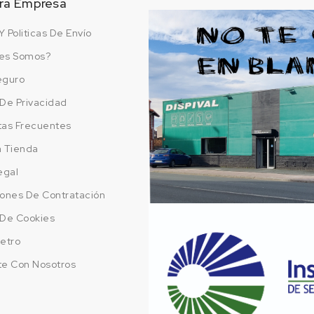
ra Empresa
Y Politicas De Envío
es Somos?
eguro
a De Privacidad
tas Frecuentes
a Tienda
egal
ones De Contratación
a De Cookies
etro
te Con Nosotros