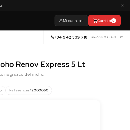
×
or
Mi cuenta
Carrito
0
+34 942 339 718
|
Lun–Vie 9:00–18:00
oho Renov Express 5 Lt
cto negruzco del moho.
o
Referencia:
12000060