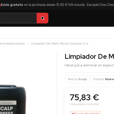
Envío gratuito
en la península desde 15,95 € IVA incluido · Excepto Orac Dec
ermeabilizantes
Limpiador De Moho Renov Express 5 Lt
Limpiador De M
Ideal para eliminar el aspe
Marca:
Scalp
Estado:
Nuev
75,83 €
Impuestos incluidos