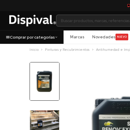
Marcas
Novedades
Comprar por categorías
NUEVO
Inicio
Pinturas y Recubrimientos
Antihumedad e Imp