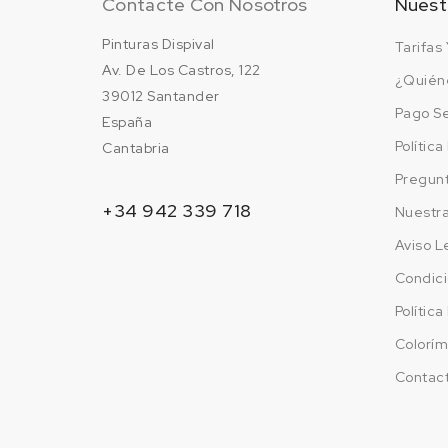
Contacte Con Nosotros
Nuest
Pinturas Dispival
Tarifas 
Av. De Los Castros, 122
¿Quién
39012 Santander
Pago S
España
Polític
Cantabria
Pregun
+34 942 339 718
Nuestr
Aviso L
Condici
Polític
Colorím
Contac