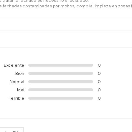
r o tratar la fachada es necesario el aclarado.
las fachadas contaminadas por mohos, como la limpieza en zonas
Excelente
0
Bien
0
Normal
0
Mal
0
Terrible
0