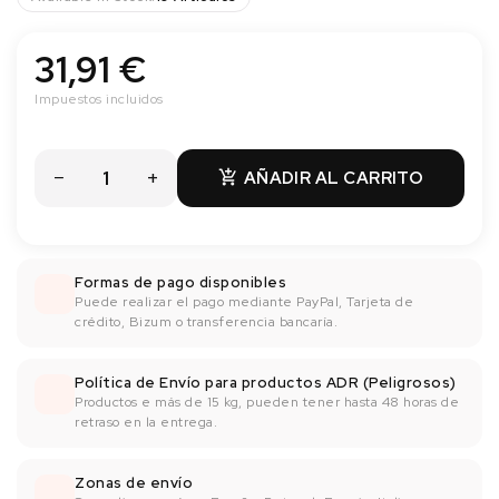
31,91 €
Impuestos incluidos
AÑADIR AL CARRITO

Formas de pago disponibles
Puede realizar el pago mediante PayPal, Tarjeta de
crédito, Bizum o transferencia bancaría.
Política de Envío para productos ADR (Peligrosos)
Productos e más de 15 kg, pueden tener hasta 48 horas de
retraso en la entrega.
Zonas de envío