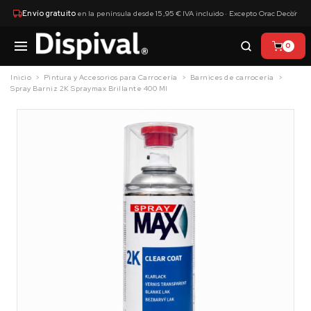
×
Envío gratuito
en la península desde 15,95 € IVA incluido · Excepto Orac Decor
0
Inicio
Pintura y Accesorios para Carrocería
Barnices de carrocería
Spray Barniz 2K Spraymax Brillante 400 Ml