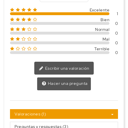
Excelente
1
Bien
0
Normal
0
Mal
0
Terrible
0
Escribir una valoración
Hacer una pregunta
Valoraciones (1)
Preguntas y respuestas (3)