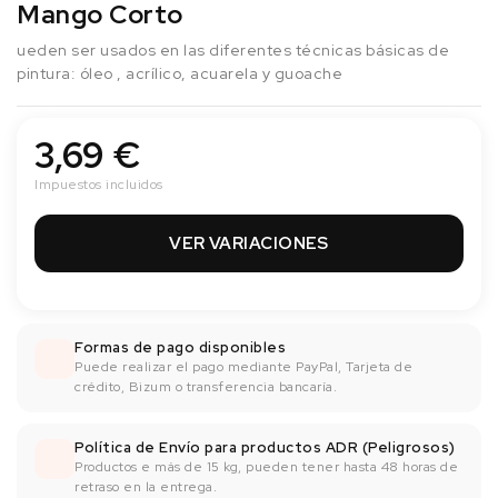
Mango Corto
ueden ser usados en las diferentes técnicas básicas de
pintura: óleo , acrílico, acuarela y guoache
3,69 €
Impuestos incluidos
VER VARIACIONES
Formas de pago disponibles
Puede realizar el pago mediante PayPal, Tarjeta de
crédito, Bizum o transferencia bancaría.
Política de Envío para productos ADR (Peligrosos)
Productos e más de 15 kg, pueden tener hasta 48 horas de
retraso en la entrega.