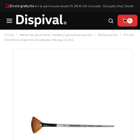
×
Envío gratuito
en la península desde 15,95 € IVA incluido · Excepto Orac Decor
0
Inicio
Material para arte, hobby y personalización
Bellas artes
Pincel
Sintético Abanico Graduate Mango Corto