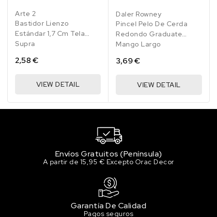
Arte 2
Daler Rowney
Bastidor Lienzo
Pincel Pelo De Cerda
Estándar 1,7 Cm Tela
Redondo Graduate
Supra
Mango Largo
2,58 €
3,69 €
VIEW DETAIL
VIEW DETAIL
Envíos Gratuitos (Península)
A partir de 15,95 € Excepto Orac Decor
Garantía De Calidad
Pagos seguros