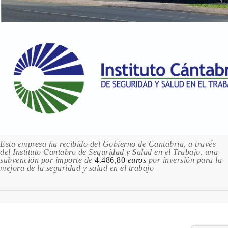
Sin stock
450 VIOLET / VIOLETA
4.11 €
Sin stock
500 CADMIUM RED HUE / ROJO DE CADMIO
4.11 €
Sin stock
504 CADMIUM RED DEEP HUE / ROJO DE
CADMIO OSCURO
4.11 €
Sin stock
Esta empresa ha recibido del Gobierno de Cantabria, a través
del Instituto Cántabro de Seguridad y Salud en el Trabajo, una
537 PERMANENT ROSE / ROSA
subvención por importe de
4.486,80
euros
por inversión para la
PERMANENTE
mejora de la seguridad y salud en el trabajo
4.11 €
Sin stock
540 PRIMARY RED / ROJO PRIMARIO
4.11 €
Sin stock