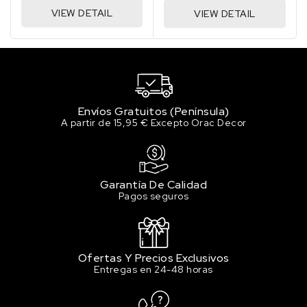
4.11 €
VIEW DETAIL
VIEW DETAIL
Sin stock
159 PRIMARY BLUE / AZUL
PRIMARIO
4.11 €
1 en stock
Envíos Gratuitos (Península)
201 BURNT SIENNA / TIERRA
A partir de 15,95 € Excepto Orac Decor
DE SIENA QUEMADA
4.11 €
1 en stock
Garantía De Calidad
225 BURNT UMBER / TIERRA SOMBRA
Pagos seguros
TOSTADA
4.11 €
Sin stock
247 RAW UMBER / TIERRA SOMBRA
Ofertas Y Precios Exclusivos
NATURAL
Entregas en 24-48 horas
4.11 €
Sin stock