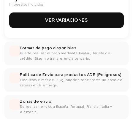
Impuestos incluidos
VER VARIACIONES
Formas de pago disponibles
Puede realizar el pago mediante PayPal, Tarjeta de
crédito, Bizum o transferencia bancaría.
Política de Envío para productos ADR (Peligrosos)
Productos e más de 15 kg, pueden tener hasta 48 horas de
retraso en la entrega.
Zonas de envío
Se realizan envíos a España, Portugal, Francia, Italia y
Alemania.