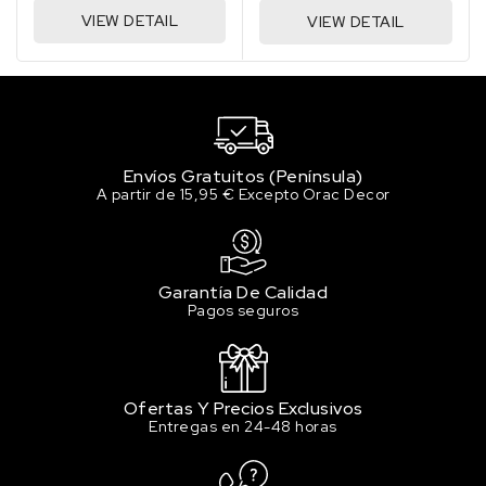
4.11 €
VIEW DETAIL
VIEW DETAIL
Sin stock
159 PRIMARY BLUE / AZUL
PRIMARIO
4.11 €
1 en stock
Envíos Gratuitos (Península)
201 BURNT SIENNA / TIERRA
A partir de 15,95 € Excepto Orac Decor
DE SIENA QUEMADA
4.11 €
1 en stock
Garantía De Calidad
225 BURNT UMBER / TIERRA SOMBRA
Pagos seguros
TOSTADA
4.11 €
Sin stock
247 RAW UMBER / TIERRA SOMBRA
Ofertas Y Precios Exclusivos
NATURAL
Entregas en 24-48 horas
4.11 €
Sin stock