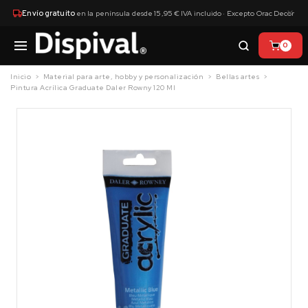
×
Envío gratuito
en la península desde 15,95 € IVA incluido · Excepto Orac Decor
0
Inicio
Material para arte, hobby y personalización
Bellas artes
Pintura Acrílica Graduate Daler Rowny 120 Ml