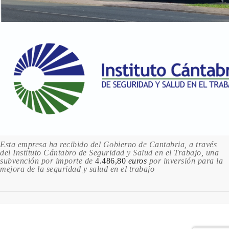
Sin stock
450 VIOLET / VIOLETA
4.11 €
Sin stock
500 CADMIUM RED HUE / ROJO DE CADMIO
4.11 €
Sin stock
504 CADMIUM RED DEEP HUE / ROJO DE
CADMIO OSCURO
4.11 €
Sin stock
Esta empresa ha recibido del Gobierno de Cantabria, a través
del Instituto Cántabro de Seguridad y Salud en el Trabajo, una
537 PERMANENT ROSE / ROSA
subvención por importe de
4.486,80
euros
por inversión para la
PERMANENTE
mejora de la seguridad y salud en el trabajo
4.11 €
Sin stock
540 PRIMARY RED / ROJO PRIMARIO
4.11 €
Sin stock