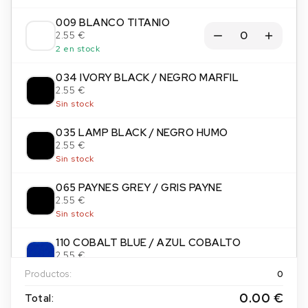
009 BLANCO TITANIO
2.55 €
2 en stock
034 IVORY BLACK / NEGRO MARFIL
2.55 €
Sin stock
035 LAMP BLACK / NEGRO HUMO
2.55 €
Sin stock
065 PAYNES GREY / GRIS PAYNE
2.55 €
Sin stock
110 COBALT BLUE / AZUL COBALTO
2.55 €
Sin stock
Productos:
0
0.00 €
112 COERULEUM / AZUL CERULEO
Total: