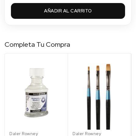
2.55 €
Sin stock
AÑADIR AL CARRITO
122 AZUL ULTRAMAR CLARO
2.55 €
Sin stock
Completa Tu Compra
123 ULTRAMARINE / AZUL ULTRAMAR
OSCURO
2.55 €
Sin stock
127 INDIGO / AZUL INDIGO
2.55 €
Sin stock
135 PRUSSIAN BLUE / AZUL DE PRUSIA
2.55 €
Sin stock
142 PHTHALO BLUE / AZUL
FTALO
Daler Rowney
Daler Rowney
2.55 €