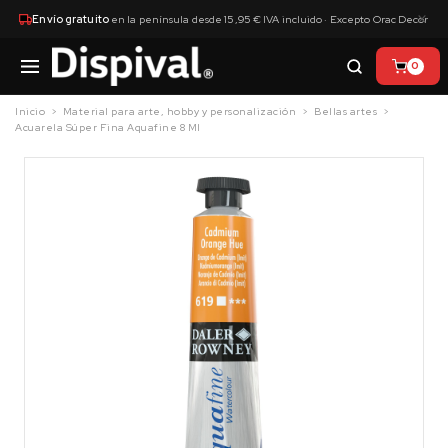
×
Envío gratuito
en la península desde 15,95 € IVA incluido · Excepto Orac Decor
0
Inicio
Material para arte, hobby y personalización
Bellas artes
Acuarela Súper Fina Aquafine 8 Ml