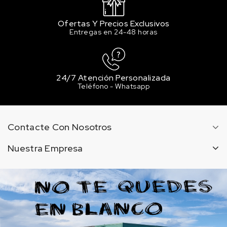
413 MAUVE / MALVA
Ofertas Y Precios Exclusivos
2.55 €
Entregas en 24-48 horas
2 en stock
433 PURPLE / PÚRPURA
2.55 €
Sin stock
24/7 Atención Personalizada
Teléfono - Whatsapp
503 CADMIUM RED / ROJO DE CADMIO
2.55 €
Sin stock
Contacte Con Nosotros
514 CRISMON LAKE / LACA
ALIZARIN
Nuestra Empresa
2.55 €
3 en stock
515 ALIZARIN CRIMSON / CARMESI
ALIZARIN
2.55 €
Sin stock