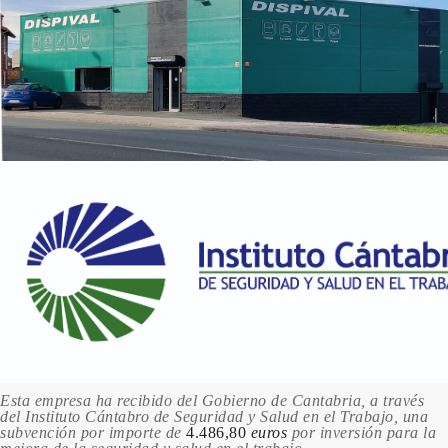
527 LIGHT RED / ROJO
CLARO
2.55 €
1 en stock
537 PERMANENT ROSE / ROSA
PERMANENTE
2.55 €
Sin stock
563 ROSE MADDER / ROSA GRANZA
2.55 €
Sin stock
571 SCARLET LAKE / LACA
ESCARLATA
2.55 €
1 en stock
588 VERMILION /
Esta empresa ha recibido del Gobierno de Cantabria, a través
BERMELLON
del Instituto Cántabro de Seguridad y Salud en el Trabajo, una
2.55 €
subvención por importe de
4.486,80
euros
por inversión para la
1 en stock