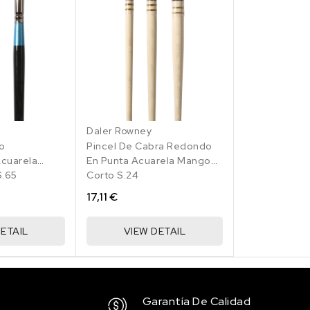
QUEMADA
2.55 €
Sin stock
251 SEPIA
2.55 €
1 en stock
Daler Rowney
co
Pincel De Cabra Redondo
cuarela
En Punta Acuarela Mango
338 EMERALD GREEN / VERDE
go Corto S.65
Corto S.24
ESMERALDA
17,11 €
2.55 €
Sin stock
ETAIL
VIEW DETAIL
 / VERDE
355 LEAF GREEN / VERDE HOJA
2.55 €
Sin stock
Garantía De Calidad