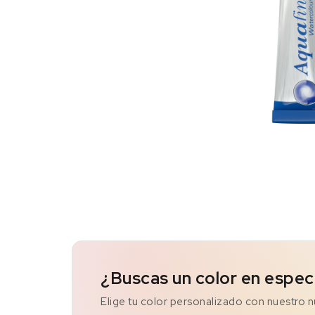
¿Buscas un color en espec
Elige tu color personalizado con nuestro 