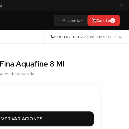
×
or
Mi cuenta
Carrito
0
+34 942 339 718
|
Lun–Vie 9:00–18:00
Fina Aquafine 8 Ml
onales de acuarela
VER VARIACIONES