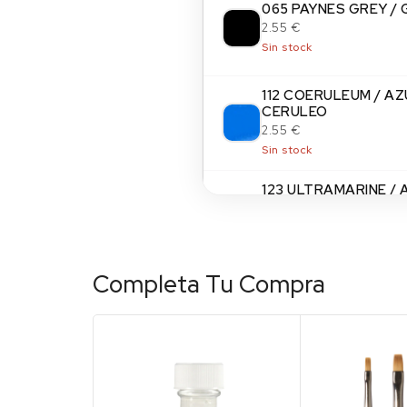
065 PAYNES GREY / 
2.55 €
Sin stock
112 COERULEUM / AZ
CERULEO
2.55 €
Sin stock
123 ULTRAMARINE / 
ULTRAMAR OSCURO
2.55 €
Sin stock
Completa Tu Compra
135 PRUSSIAN BLUE 
PRUSIA
2.55 €
Sin stock
221 BURNT SIENNA /