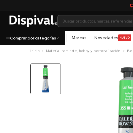
Marcas
Novedades
Comprar por categorías
NUEVO
Inicio
Material para arte, hobby y personalización
Bel