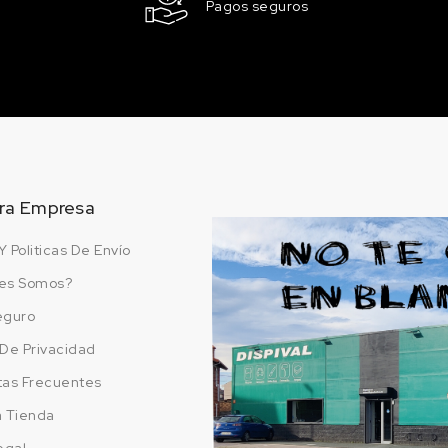
Pagos seguros
ERDE
382 VIRIDIAN / ESMERALDA
2.55 €
Sin stock
433 PURPLE / PÚRPURA
2.55 €
Sin stock
ra Empresa
514 CRISMON
 ROJO DE
Y Politicas De Envío
LAKE / LACA
ALIZARIN
es Somos?
2.55 €
3 en stock
eguro
a De Privacidad
N /
527 LIGHT RED /
ROJO CLARO
tas Frecuentes
2.55 €
a Tienda
1 en stock
egal