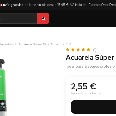
Envío gratuito
en la península desde 15,95 € IVA incluido · Excepto Orac Dec
las artes
Acuarela Súper Fina Aquafine 8 Ml
(1)
Acuarela Súper 
Ideal para trabajos profesi
2,55 €
Impuestos incluidos