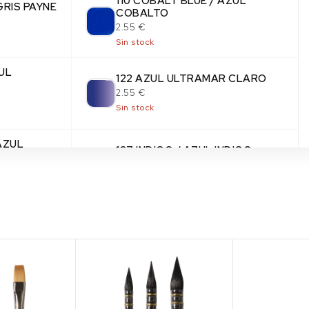
110 COBALT BLUE / AZUL
GRIS PAYNE
COBALTO
2.55 €
Sin stock
UL
122 AZUL ULTRAMAR CLARO
2.55 €
Sin stock
AZUL
127 INDIGO / AZUL INDIGO
2.55 €
Sin stock
142 PHTHALO
/ AZUL DE
BLUE / AZUL
FTALO
2.55 €
1 en stock
 TIERRA DE
223 BURNT UMBER / SOMBRA