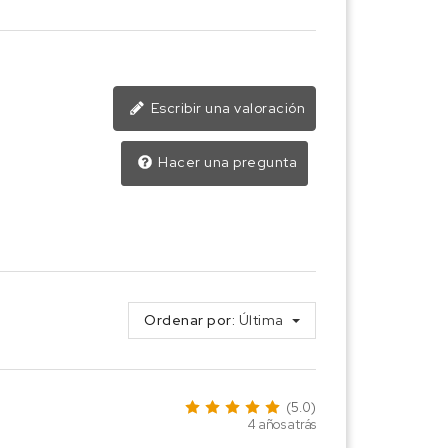
Escribir una valoración
Hacer una pregunta
Ordenar por:
Última
(5.0)
4 años atrás