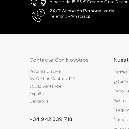
A partir de 15,95 € Excepto Orac Decor
375 SAP GREEN / V
24/7 Atención Personalizada
VEJIGA
Teléfono - Whatsapp
2.55 €
Sin stock
413 MAUVE /
MALVA
2.55 €
2 en stock
Contacte Con Nosotros
Nuest
503 CADMIUM RED /
Pinturas Dispival
Tarifas 
CADMIO
Av. De Los Castros, 122
¿Quién
2.55 €
39012 Santander
Sin stock
Pago S
España
Polític
Cantabria
515 ALIZARIN CRIMSO
CARMESI ALIZARIN
Pregun
2.55 €
+34 942 339 718
Nuestr
Sin stock
Aviso L