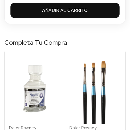
2.55 €
Sin stock
AÑADIR AL CARRITO
122 AZUL ULTRAMAR CLARO
2.55 €
Sin stock
Completa Tu Compra
123 ULTRAMARINE / AZUL ULTRAMAR
OSCURO
2.55 €
Sin stock
127 INDIGO / AZUL INDIGO
2.55 €
Sin stock
135 PRUSSIAN BLUE / AZUL DE PRUSIA
2.55 €
Sin stock
142 PHTHALO BLUE / AZUL
FTALO
Daler Rowney
Daler Rowney
2.55 €