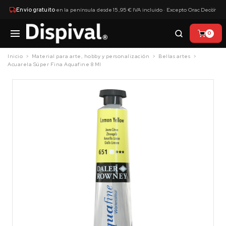
×
Envío gratuito
en la península desde 15,95 € IVA incluido · Excepto Orac Decor
0
Inicio
Material para arte, hobby y personalización
Bellas artes
Acuarela Súper Fina Aquafine 8 Ml