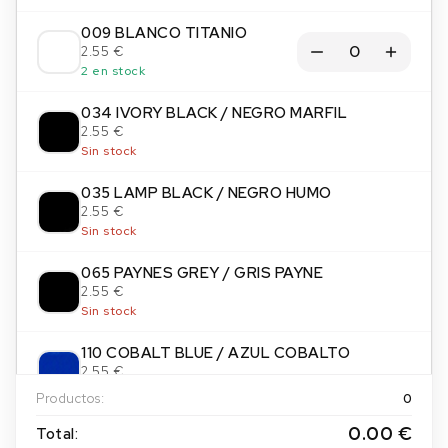
009 BLANCO TITANIO
2.55 €
2 en stock
034 IVORY BLACK / NEGRO MARFIL
2.55 €
Sin stock
035 LAMP BLACK / NEGRO HUMO
2.55 €
Sin stock
065 PAYNES GREY / GRIS PAYNE
2.55 €
Sin stock
110 COBALT BLUE / AZUL COBALTO
2.55 €
Sin stock
Productos:
0
0.00 €
112 COERULEUM / AZUL CERULEO
Total: