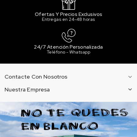
413 MAUVE / MALVA
Ofertas Y Precios Exclusivos
2.55 €
Entregas en 24-48 horas
2 en stock
433 PURPLE / PÚRPURA
2.55 €
Sin stock
24/7 Atención Personalizada
Teléfono - Whatsapp
503 CADMIUM RED / ROJO DE CADMIO
2.55 €
Sin stock
Contacte Con Nosotros
514 CRISMON LAKE / LACA
ALIZARIN
Nuestra Empresa
2.55 €
3 en stock
515 ALIZARIN CRIMSON / CARMESI
ALIZARIN
2.55 €
Sin stock