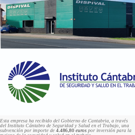
527 LIGHT RED / ROJO
CLARO
2.55 €
1 en stock
537 PERMANENT ROSE / ROSA
PERMANENTE
2.55 €
Sin stock
563 ROSE MADDER / ROSA GRANZA
2.55 €
Sin stock
571 SCARLET LAKE / LACA
ESCARLATA
2.55 €
1 en stock
588 VERMILION /
Esta empresa ha recibido del Gobierno de Cantabria, a través
BERMELLON
del Instituto Cántabro de Seguridad y Salud en el Trabajo, una
2.55 €
subvención por importe de
4.486,80
euros
por inversión para la
1 en stock