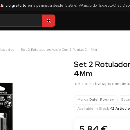
Envío gratuito
en la península desde 15,95 € IVA incluido · Excepto Orac Dec
las artes
Set 2 Rotuladores Vacío Con 2 Puntas 2-4Mm
Set 2 Rotulador
4Mm
Ideal para trabajos con pintu
Marca:
Daler Rowney
Esta
Available In Stock:
42 Artículo
5,84 €