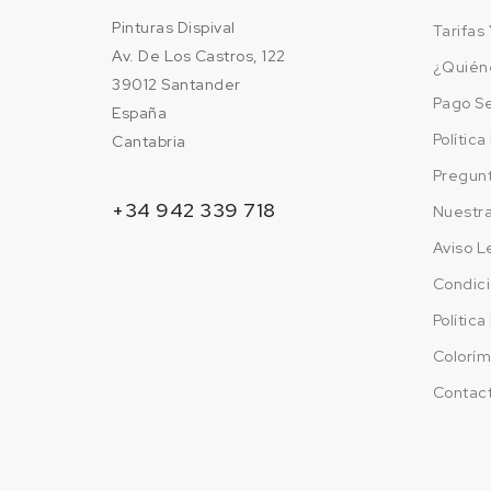
Pinturas Dispival
Tarifas 
Av. De Los Castros, 122
¿Quién
39012 Santander
Pago S
España
Polític
Cantabria
Pregun
+34 942 339 718
Nuestr
Aviso L
Condici
Polític
Colorím
Contac