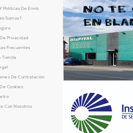
Y Politicas De Envío
es Somos?
eguro
a De Privacidad
tas Frecuentes
a Tienda
egal
ones De Contratación
a De Cookies
etro
te Con Nosotros