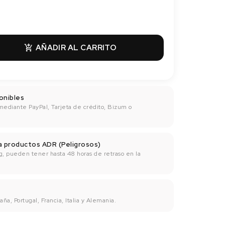
AÑADIR AL CARRITO

onibles
mediante PayPal, Tarjeta de crédito, Bizum o
ra productos ADR (Peligrosos)
g, pueden tener hasta 48 horas de retraso en la
ña, Portugal, Francia, Italia y Alemania.