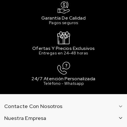
7.51 €
1 en stock
Garantía De Calidad
180 Signal Black
Pagos seguros
7.51 €
3 en stock
200 Neon Pink
Ofertas Y Precios Exclusivos
7.51 €
Entregas en 24-48 horas
3 en stock
201 Lilac Pastel
7.51 €
1 en stock
24/7 Atención Personalizada
Teléfono - Whatsapp
202 Ceramic Light Pastel
7.51 €
2 en stock
Contacte Con Nosotros
203 Cool Grey Pastel
7.51 €
Nuestra Empresa
2 en stock