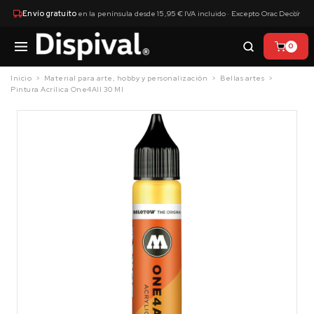
×
Envío gratuito
en la península desde 15,95 € IVA incluido · Excepto Orac Decor
0
Inicio
Material para arte, hobby y personalización
Bellas artes
Pintura Acrílica One4All 30 Ml