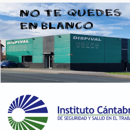
204 True Blue
7.51 €
1 en stock
205 Amazonas Light
7.51 €
2 en stock
206 Lagoon Blue
7.51 €
1 en stock
207 Skin Pastel
7.51 €
1 en stock
208 Ocher Brown Light
7.51 €
1 en stock
209 Blue Violet Pastel
7.51 €