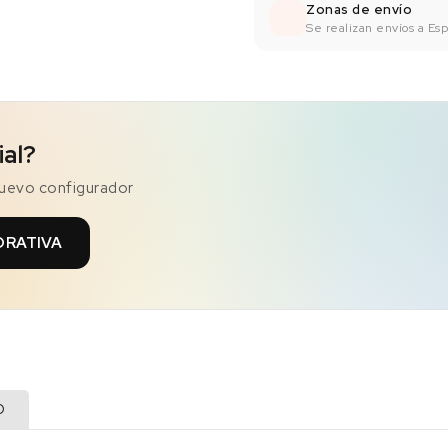
Zonas de envío
Se realizan envíos a Espa
ial?
nuevo configurador
ORATIVA
O