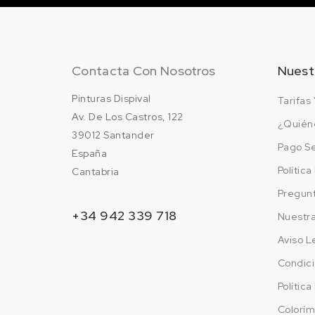
Contacta Con Nosotros
Nuest
Pinturas Dispival
Tarifas 
Av. De Los Castros, 122
¿Quién
39012 Santander
Pago S
España
Polític
Cantabria
Pregun
+34 942 339 718
Nuestr
Aviso L
Condici
Polític
Colorím