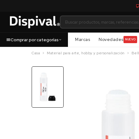
Marcas
Novedades
Comprar por categorías
NUEVO
Casa
Material para arte, hobby y personalización
Bell