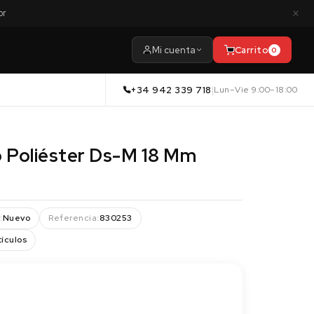
×
or
Mi cuenta
Carrito
0
+34 942 339 718
|
Lun–Vie 9:00–18:00
o Poliéster Ds-M 18 Mm
:
Nuevo
Referencia:
830253
tículos