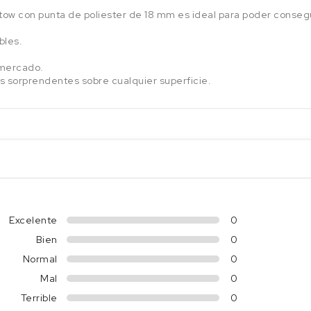
tow con punta de poliester de 18 mm es ideal para poder consegu
bles.
 mercado.
zos sorprendentes sobre cualquier superficie.
Excelente
0
Bien
0
Normal
0
Mal
0
Terrible
0