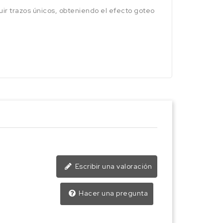
ir trazos únicos, obteniendo el efecto goteo
Escribir una valoración
Hacer una pregunta