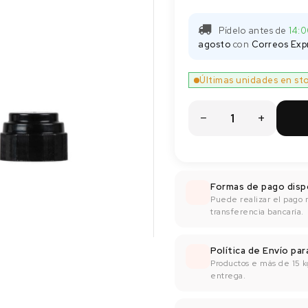
Pídelo antes de
14:
agosto
con
Correos Exp
Últimas unidades en st
Formas de pago disp
Puede realizar el pago 
transferencia bancaría.
Política de Envío pa
Productos e más de 15 k
entrega.