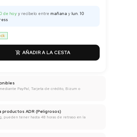
00 de hoy
y recíbelo
entre
mañana
y
lun. 10
ress
ock
AÑADIR A LA CESTA

onibles
mediante PayPal, Tarjeta de crédito, Bizum o
ra productos ADR (Peligrosos)
g, pueden tener hasta 48 horas de retraso en la