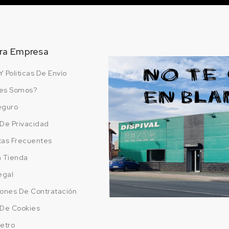
ra Empresa
Y Politicas De Envío
es Somos?
eguro
a De Privacidad
tas Frecuentes
a Tienda
egal
ones De Contratación
a De Cookies
etro