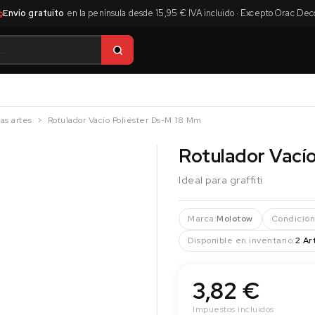
Envío gratuito
en la península desde 15,95 € IVA incluido · Excepto Orac Dec
as artes
Rotulador Vacío Poliéster Ds-M 18 Mm
Rotulador Vací
Ideal para graffiti
Marca:
Molotow
Condición
Disponible en inventario:
2 Ar
3,82 €
Impuestos incluidos