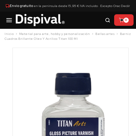
×
Envío gratuito
en la península desde 15,95 € IVA incluido · Excepto Orac Decor
0
Inicio
Material para arte, hobby y personalización
Bellas artes
Barniz
Cuadros Brillante Oleo Y Acrílico Titan 100 Ml