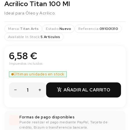
Acrílico Titan 100 Ml
Ideal para Óleo y Acrílico.
Marca:
Titan Arts
Estado:
Nuevo
Referencia:
091001310
Available In Stock:
5 Artículos
6,58 €
Impuestos incluidos
Últimas unidades en stock
AÑADIR AL CARRITO

Formas de pago disponibles
Puede realizar el pago mediante PayPal, Tarjeta de
crédito, Bizum o transferencia bancaría.