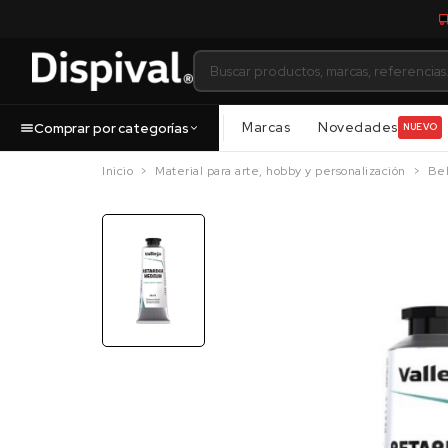
Marcas
Novedades
Comprar por categorías
NUEVO
Inicio
Material para arte, hobby y personalización
Bel