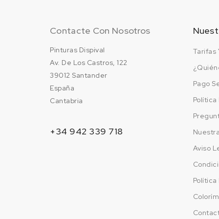
Contacte Con Nosotros
Nuest
Pinturas Dispival
Tarifas 
Av. De Los Castros, 122
¿Quién
39012 Santander
Pago S
España
Polític
Cantabria
Pregun
+34 942 339 718
Nuestr
Aviso L
Condici
Polític
Colorím
Contac