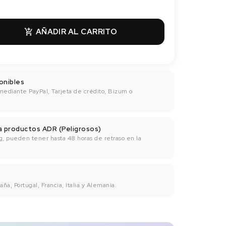
AÑADIR AL CARRITO

onibles
mediante PayPal, Tarjeta de crédito, Bizum o
ra productos ADR (Peligrosos)
g, pueden tener hasta 48 horas de retraso en la
ña, Portugal, Francia, Italia y Alemania.