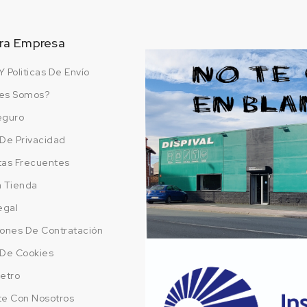
ra Empresa
Y Politicas De Envío
es Somos?
eguro
a De Privacidad
tas Frecuentes
a Tienda
egal
ones De Contratación
a De Cookies
etro
te Con Nosotros