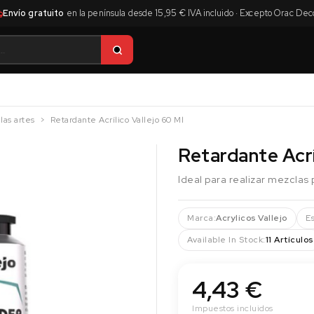
Envío gratuito
en la península desde 15,95 € IVA incluido · Excepto Orac Dec
las artes
Retardante Acrílico Vallejo 60 Ml
Retardante Acrí
Ideal para realizar mezclas 
Marca:
Acrylicos Vallejo
E
Available In Stock:
11 Artículos
4,43 €
Impuestos incluidos