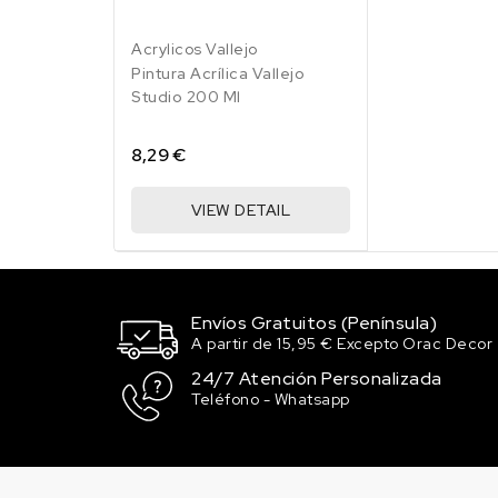
1
15
937
930
933
Cadmio
Naranja
Fluor
Fluor
Fluor
Acrylicos Vallejo
Amarillo
Verde
Amarillo
Rojo
Pintura Acrílica Vallejo
Limón
Fuego
(TONO)
Studio 200 Ml
8,29 €
VIEW DETAIL
Envíos Gratuitos (Península)
A partir de 15,95 € Excepto Orac Decor
24/7 Atención Personalizada
Teléfono - Whatsapp