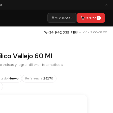
×
or
Mi cuenta
Carrito
0
+34 942 339 718
|
Lun–Vie 9:00–18:00
lico Vallejo 60 Ml
precisas y lograr diferentes matices.
stado:
Nuevo
Referencia:
26270