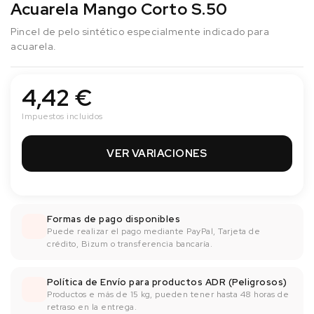
Acuarela Mango Corto S.50
Pincel de pelo sintético especialmente indicado para
acuarela.
4,42 €
Impuestos incluidos
VER VARIACIONES
Formas de pago disponibles
Puede realizar el pago mediante PayPal, Tarjeta de
crédito, Bizum o transferencia bancaría.
Política de Envío para productos ADR (Peligrosos)
Productos e más de 15 kg, pueden tener hasta 48 horas de
retraso en la entrega.