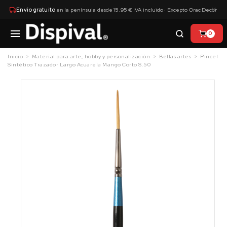
×
Envío gratuito
en la península desde 15,95 € IVA incluido · Excepto Orac Decor
0
Inicio
Material para arte, hobby y personalización
Bellas artes
Pincel
Sintético Trazador Largo Acuarela Mango Corto S.50