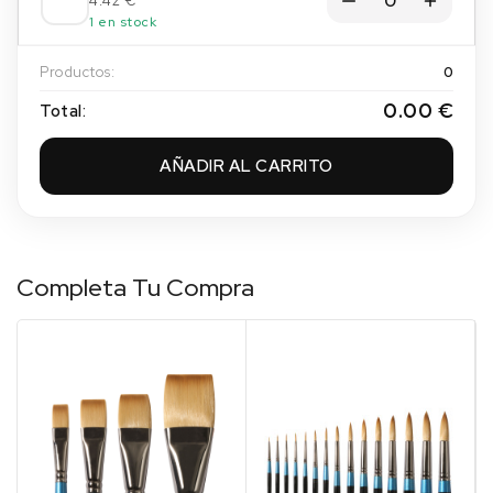
4.42 €
1 en stock
Productos:
0
0.00 €
Total:
AÑADIR AL CARRITO
Completa Tu Compra