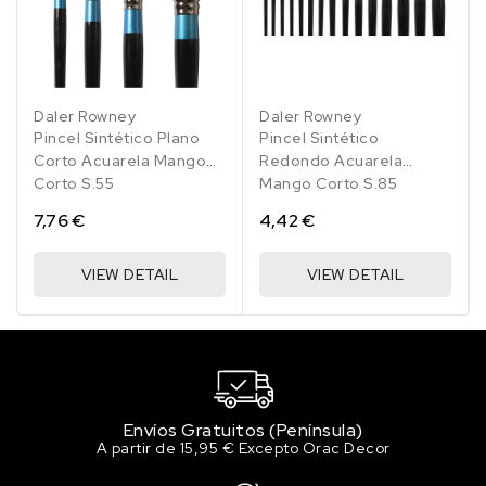
Daler Rowney
Daler Rowney
Pincel Sintético Plano
Pincel Sintético
Corto Acuarela Mango
Redondo Acuarela
Corto S.55
Mango Corto S.85
7,76 €
4,42 €
VIEW DETAIL
VIEW DETAIL
Envíos Gratuitos (Península)
A partir de 15,95 € Excepto Orac Decor