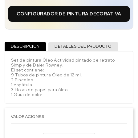
CONFIGURADOR DE PINTURA DECORATIVA
DESCRIPCIÓN
DETALLES DEL PRODUCTO
Set de pintura Óleo Actividad pintado de retrato
Simply de Daler Rowney.
El set contiene:
9 Tubos de pintura Óleo de 12 ml.
2 Pinceles.
1 espátula.
3 Hojas de papel para óleo.
1 Guia de color.
VALORACIONES