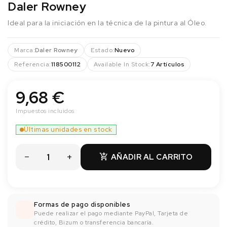
Daler Rowney
Ideal para la iniciación en la técnica de la pintura al Óleo.
Marca:
Daler Rowney
Estado:
Nuevo
Referencia:
118500112
Available In Stock:
7 Artículos
9,68 €
Impuestos incluidos
Últimas unidades en stock
AÑADIR AL CARRITO

Formas de pago disponibles
Puede realizar el pago mediante PayPal, Tarjeta de
crédito, Bizum o transferencia bancaría.