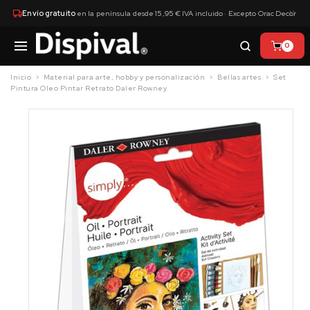
×
Envío gratuito
en la península desde 15,95 € IVA incluido · Excepto Orac Decor
0
Inicio
Material para arte, hobby y personalización
Bellas artes
Set
Pintura Oleo Pintar Retrato Daler Rowney