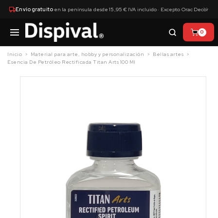
×
Envío gratuito
en la península desde 15,95 € IVA incluido · Excepto Orac Decor
0
Inicio
Material para arte, hobby y personalización
Bellas artes
Esencia De Petróleo Rectificada Titan Arts 100 Ml