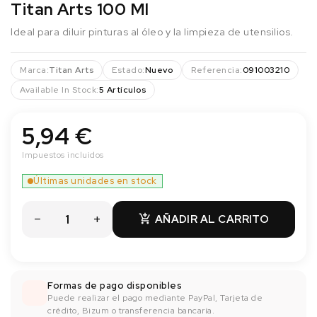
Titan Arts 100 Ml
Ideal para diluir pinturas al óleo y la limpieza de utensilios.
Marca:
Titan Arts
Estado:
Nuevo
Referencia:
091003210
Available In Stock:
5 Artículos
5,94 €
Impuestos incluidos
Últimas unidades en stock
AÑADIR AL CARRITO

Formas de pago disponibles
Puede realizar el pago mediante PayPal, Tarjeta de
crédito, Bizum o transferencia bancaría.