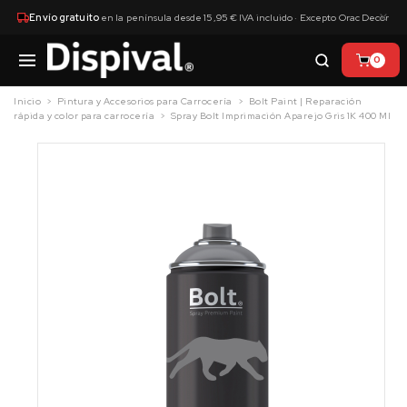
×
Envío gratuito
en la península desde 15,95 € IVA incluido · Excepto Orac Decor
0
Inicio
Pintura y Accesorios para Carrocería
Bolt Paint | Reparación
rápida y color para carrocería
Spray Bolt Imprimación Aparejo Gris 1K 400 Ml