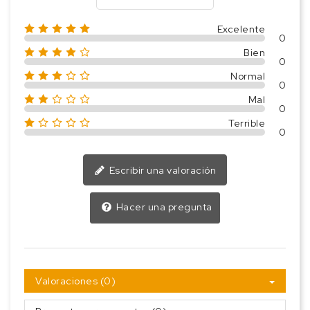
Excelente
0
Bien
0
Normal
0
Mal
0
Terrible
0
Escribir una valoración
Hacer una pregunta
Valoraciones (0)