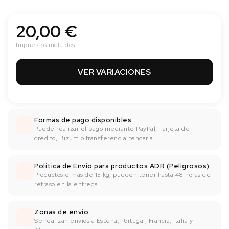
20,00 €
Impuestos incluidos
VER VARIACIONES
Formas de pago disponibles
Puede realizar el pago mediante PayPal, Tarjeta de
crédito, Bizum o transferencia bancaría.
Política de Envío para productos ADR (Peligrosos)
Productos e más de 15 kg, pueden tener hasta 48 horas de
retraso en la entrega.
Zonas de envío
Se realizan envíos a España, Portugal, Francia, Italia y