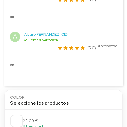
(5.0)
-
Alvaro FERNANDEZ-CID
A
Compra verificada
4 años atrás
(5.0)
-
COLOR
Seleccione los productos
.
20.00 €
99 en stock