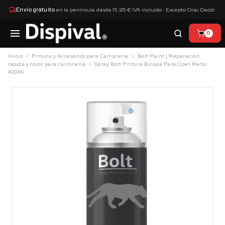
×
Envío gratuito
en la península desde 15,95 € IVA incluido · Excepto Orac Decor
0
Inicio
Pintura y Accesorios para Carrocería
Bolt Paint | Reparación
rápida y color para carrocería
Spray Bolt Pintura Bicapa Para Opel Metal
400Ml