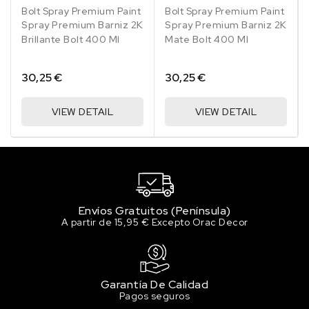
Bolt Spray Premium Paint
Bolt Spray Premium Paint
158/2FU AUSTER/OYSTER
Spray Premium Barniz 2K
Spray Premium Barniz 2K
20.00 €
Brillante Bolt 400 Ml
Mate Bolt 400 Ml
91 en stock
162V/41E NOBLESSE
30,25 €
30,25 €
20.00 €
100 en stock
VIEW DETAIL
VIEW DETAIL
163/4AU LICHTSILBER/ SILVER LIGHTNING
20.00 €
92 en stock
166/4OU/22P FLIEDER/LILAC
20.00 €
Envíos Gratuitos (Península)
100 en stock
A partir de 15,95 € Excepto Orac Decor
167/70P PANNACOTTA
20.00 €
97 en stock
Garantía De Calidad
Pagos seguros
167V/22S DEEP SKY