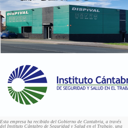
177/656R/GAL KARBONGRAU/TECHNICAL
GREY
20.00 €
92 en stock
179/811S/GEV SILBERSEE/SILVER LAKE
20.00 €
98 en stock
189/GWD/161V FLIP CHIP/MAGNETIC SILVER
20.00 €
99 en stock
190/GWH PHANTOM/ROCKY GREY
20.00 €
98 en stock
195/H05/444Y/81T SHINY GREY (ROCK)
20.00 €
100 en stock
Esta empresa ha recibido del Gobierno de Cantabria, a través
19F/GAR GRAPHITSCHWARZ/CARBON
del Instituto Cántabro de Seguridad y Salud en el Trabajo, una