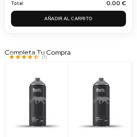
0.00 €
Total:
10K/41R KUPFERBRAUN/COPPER BROWN
20.00 €
AÑADIR AL CARRITO
100 en stock
114/82L STEEL GREY/ STEEL GREY
20.00 €
100 en stock
Completa Tu Compra
125/85L SILVER
(7)
20.00 €
100 en stock
137/87L/ REMBRANDT SILVER
20.00 €
100 en stock
138/88L STARSILBER/ STAR SILVER
20.00 €
99 en stock
140/96L/96U SMOKE GREY EFFECT
20.00 €