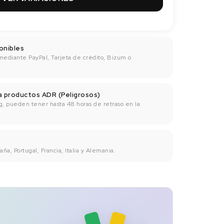
onibles
mediante PayPal, Tarjeta de crédito, Bizum o
ra productos ADR (Peligrosos)
g, pueden tener hasta 48 horas de retraso en la
ña, Portugal, Francia, Italia y Alemania.