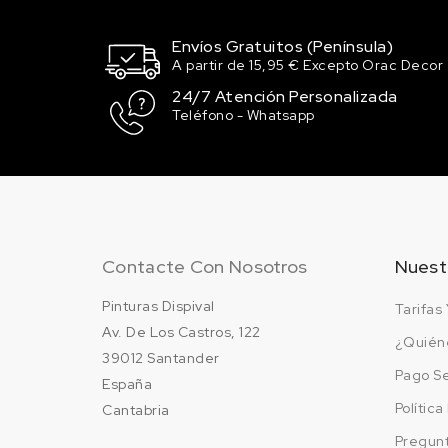
Envíos Gratuitos (Península)
A partir de 15,95 € Excepto Orac Decor
24/7 Atención Personalizada
Teléfono - Whatsapp
Contacte Con Nosotros
Nuest
Pinturas Dispival
Tarifas 
Av. De Los Castros, 122
¿Quién
39012 Santander
Pago S
España
Polític
Cantabria
Pregun