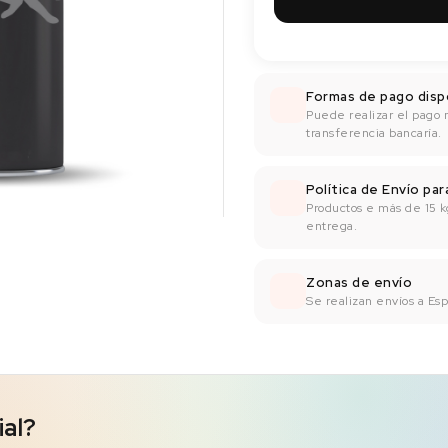
Formas de pago disp
Puede realizar el pago 
transferencia bancaría.
Política de Envío pa
Productos e más de 15 k
entrega.
Zonas de envío
Se realizan envíos a Espa
ial?