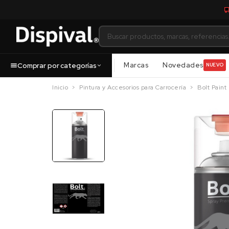
Marcas
Novedades
Comprar por categorías
NUEVO
Inicio
Pintura y Accesorios para Carrocería
Bolt Paint 