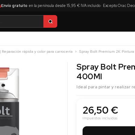
Envío gratuito
en la península desde 15,95 € IVA incluido · Excepto Orac Dec
| Reparación rápida y color para carrocería
Spray Bolt Premium 2K Pintura
Spray Bolt Pre
400Ml
Ideal para pintar y realizar
26,50 €
Impuestos incluidos