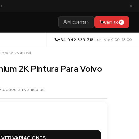
×
or
Mi cuenta
Carrito
0
+34 942 339 718
|
Lun–Vie 9:00–18:00
 Para Volvo 400Ml
mium 2K Pintura Para Volvo
 retoques en vehículos.
VER VARIACIONES