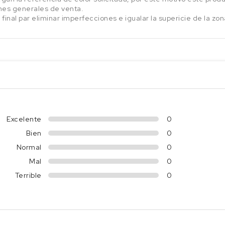
nes generales de venta.
 final par eliminar imperfecciones e igualar la supericie de la zo
Excelente
0
Bien
0
Normal
0
Mal
0
Terrible
0