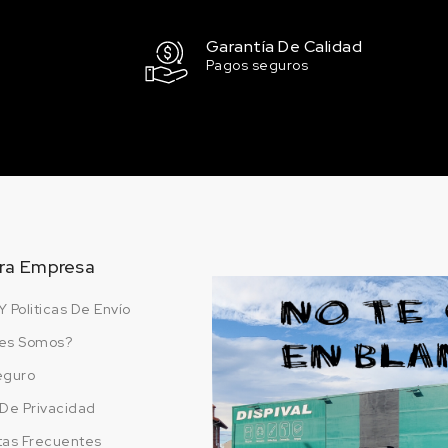
Garantía De Calidad
Pagos seguros
ra Empresa
Y Politicas De Envío
es Somos?
eguro
a De Privacidad
tas Frecuentes