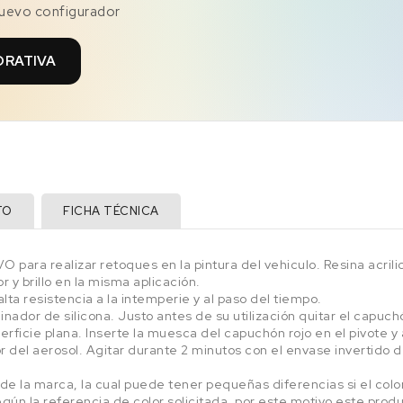
nuevo configurador
ORATIVA
TO
FICHA TÉCNICA
 para realizar retoques en la pintura del vehiculo. Resina acri
 y brillo en la misma aplicación.
ta resistencia a la intemperie y al paso del tiempo.
ador de silicona. Justo antes de su utilización quitar el capuchón
erficie plana. Inserte la muesca del capuchón rojo en el pivote y 
or del aerosol. Agitar durante 2 minutos con el envase invertido 
l de la marca, la cual puede tener pequeñas diferencias si el col
 según la referencia de color solicitada, por este motivo este prod