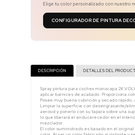
Elige tu color personalizado con nuestro 
CONFIGURADOR DE PINTURA DEC
DESCRIPCIÓN
DETALLES DEL PRODUC
Spray pintura para coches monocapa 2K VOLVO
aplicar barnices de acabado. Proporciona color
Posee muy buena cubrición y secado rápido, al
Limpiar la superficie con desengrasante/elimin
aerosol y ponerlo con su tapara sobre una sup
lo que liberará el enducerecedor en el interi
mezclador.
El color suministrado es basado en el origina
color. Al ser un color fabricado al instante y