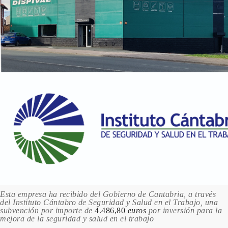
LY3J/C8 BRILLANTROT
19.95 €
200 en stock
LY3N/5S DYNAMITROT
19.95 €
200 en stock
LY5K/E8 BRILLANTBLAU
19.95 €
200 en stock
LY5L/Q8 SAMTBLAU
19.95 €
200 en stock
LY5M/F9 KORNBLUME
19.95 €
Esta empresa ha recibido del Gobierno de Cantabria, a través
200 en stock
del Instituto Cántabro de Seguridad y Salud en el Trabajo, una
subvención por importe de
4.486,80
euros
por inversión para la
LY7C/T3 NARDOGRAU
mejora de la seguridad y salud en el trabajo
19.95 €