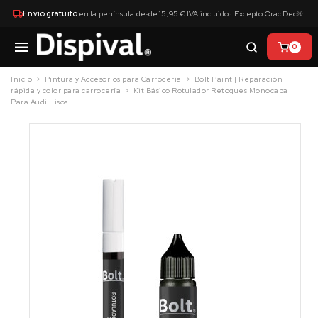
×
Envío gratuito
en la península desde 15,95 € IVA incluido · Excepto Orac Decor
0
Inicio
Pintura y Accesorios para Carrocería
Bolt Paint | Reparación
rápida y color para carrocería
Kit Básico Rotulador Retoques Monocapa
Para Audi Lisos