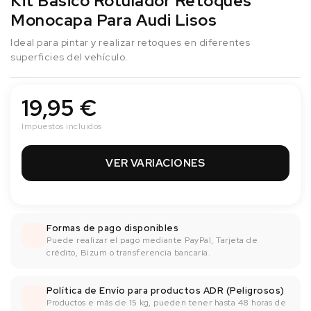
Kit Básico Rotulador Retoques
Monocapa Para Audi Lisos
Ideal para pintar y realizar retoques en diferentes
superficies del vehículo.
19,95 €
Impuestos incluidos
VER VARIACIONES
Formas de pago disponibles
Puede realizar el pago mediante PayPal, Tarjeta de
crédito, Bizum o transferencia bancaría.
Política de Envío para productos ADR (Peligrosos)
Productos e más de 15 kg, pueden tener hasta 48 horas de