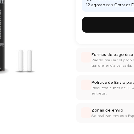
12 agosto
con
Correos E
Formas de pago disp
Puede realizar el pago 
transferencia bancaría.
Política de Envío pa
Productos e más de 15 k
entrega.
Zonas de envío
Se realizan envíos a Espa