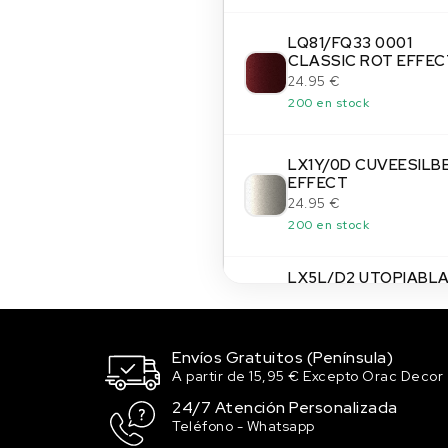
LQ81/FQ33 0001
CLASSIC ROT EFFEC
24.95 €
200 en stock
LX1Y/0D CUVEESILB
EFFECT
24.95 €
200 en stock
LX5L/D2 UTOPIABL
EFFECT
24.95 €
200 en stock
Envíos Gratuitos (Península)
A partir de 15,95 € Excepto Orac Decor
LX5R/W1
MONDSCHEINBLAU
24/7 Atención Personalizada
EFFECT
Teléfono - Whatsapp
24.95 €