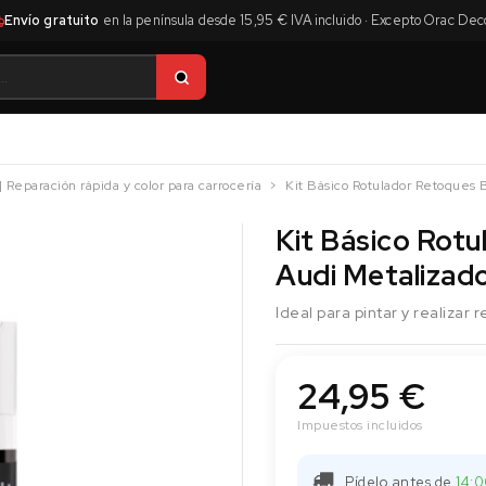
Envío gratuito
en la península desde 15,95 € IVA incluido · Excepto Orac Dec
| Reparación rápida y color para carrocería
Kit Básico Rotulador Retoques 
Kit Básico Rot
Audi Metalizad
Ideal para pintar y realizar
24,95 €
Impuestos incluidos
Pídelo antes de
14:0