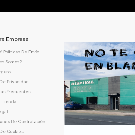
200 en stock
U
LX5W/1Y JETBLAU
EFFECT
24.95 €
200 en stock
ra Empresa
LX5Y/6A
Y Politicas De Envío
ECT
POLARBLAU EFFECT
24.95 €
es Somos?
200 en stock
eguro
AU
LX6V/4N
a De Privacidad
JASPISGRUEN
24.95 €
tas Frecuentes
200 en stock
a Tienda
LX7A/I6
egal
DAYTONAGRAU
ones De Contratación
24.95 €
200 en stock
a De Cookies