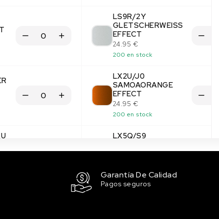
LS9R/2Y
GLETSCHERWEISS
T
EFFECT
24.95 €
200 en stock
LX2U/J0
ER
SAMOAORANGE
EFFECT
24.95 €
200 en stock
AU
LX5Q/S9
SCUBABLAU EFFECT
24.95 €
200 en stock
Garantía De Calidad
Pagos seguros
LX5S/7Y
AVENTURINBLAU
EFFECT
24.95 €