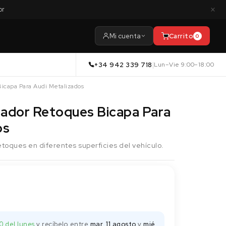
×
or
Mi cuenta
Carrito
0
+34 942 339 718
|
Lun–Vie 9:00–18:00
Bicapa Para Audi Metalizados
ulador Retoques Bicapa Para
os
 retoques en diferentes superficies del vehículo.
0 del lunes
y recíbelo
entre
mar. 11 agosto
y
mié.