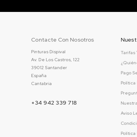
200 en stock
LX5V/Q9 ARUBABLA
EFFECT
24.95 €
200 en stock
Contacte Con Nosotros
Nuest
LX5X/9F
Pinturas Dispival
Tarifas 
SPHAERENBLAU EFF
Av. De Los Castros, 122
24.95 €
¿Quién
39012 Santander
200 en stock
Pago S
España
LX5Z/M7 PETROLBL
Polític
Cantabria
EFFECT
24.95 €
Pregun
200 en stock
+34 942 339 718
Nuestr
LX6Y/8M
Aviso L
PLATANENGRUEN
Condici
24.95 €
200 en stock
Polític