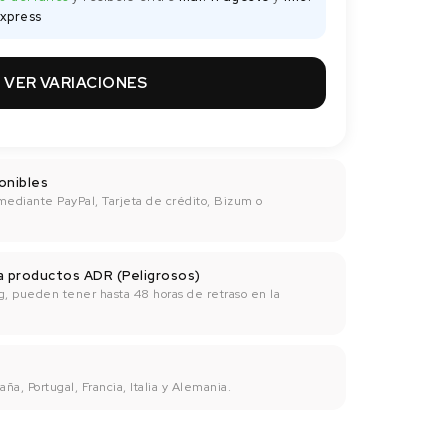
xpress
VER VARIACIONES
onibles
mediante PayPal, Tarjeta de crédito, Bizum o
ra productos ADR (Peligrosos)
g, pueden tener hasta 48 horas de retraso en la
ña, Portugal, Francia, Italia y Alemania.