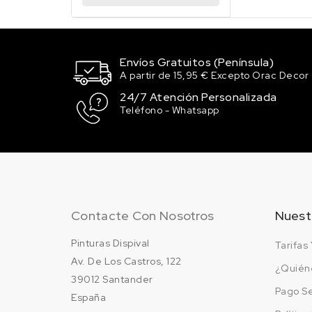
Envíos Gratuitos (Península)
A partir de 15,95 € Excepto Orac Decor
24/7 Atención Personalizada
Teléfono - Whatsapp
Contacte Con Nosotros
Nuest
Pinturas Dispival
Tarifas 
Av. De Los Castros, 122
¿Quién
39012 Santander
Pago S
España