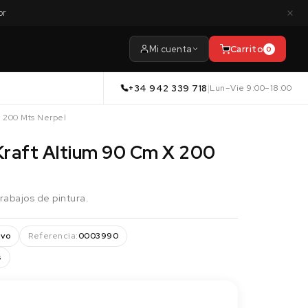
×
or
Mi cuenta
Carrito
0
+34 942 339 718
|
Lun–Vie 9:00–18:00
X 200 Mts Nerpel
 Kraft Altium 90 Cm X 200
trabajos de pintura.
vo
Referencia:
0003990
s