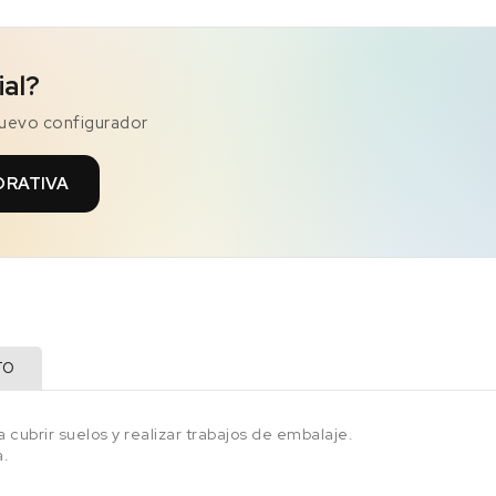
ial?
nuevo configurador
ORATIVA
TO
 cubrir suelos y realizar trabajos de embalaje.
a.