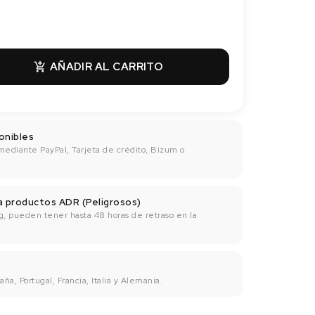
AÑADIR AL CARRITO

onibles
mediante PayPal, Tarjeta de crédito, Bizum o
ra productos ADR (Peligrosos)
g, pueden tener hasta 48 horas de retraso en la
ña, Portugal, Francia, Italia y Alemania.