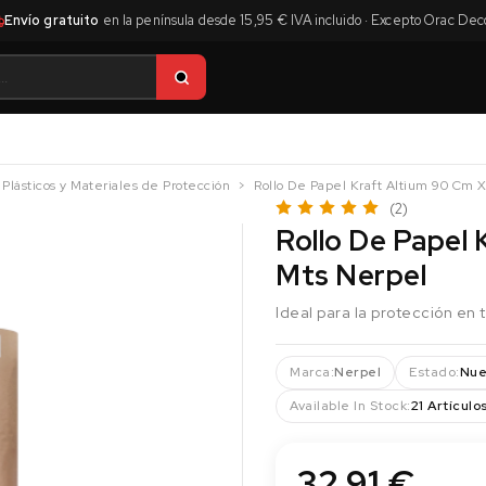
Envío gratuito
en la península desde 15,95 € IVA incluido · Excepto Orac Dec
 Plásticos y Materiales de Protección
Rollo De Papel Kraft Altium 90 Cm 
(2)
Rollo De Papel
Mts Nerpel
Ideal para la protección en 
Marca:
Nerpel
Estado:
Nue
Available In Stock:
21 Artículo
32,91 €