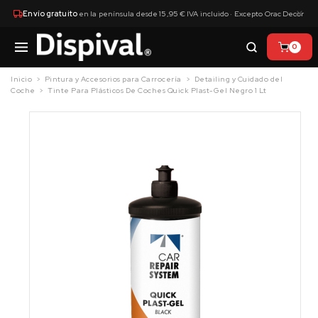
×
Envío gratuito
en la península desde 15,95 € IVA incluido · Excepto Orac Decor
0
Inicio
Pintura y Accesorios para Carrocería
Detailing y Cuidado del
Coche
Tinte Para Plásticos De Coches Quick Plast-Gel Negro 1 Lt