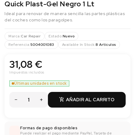
Quick Plast-Gel Negro 1 Lt
Ideal para renovar de manera sencilla las partes plásticas
del coches como los paragolpes.
Marca:
Car Repair
Estado:
Nuevo
Referencia:
5004001083
Available In Stock:
8 Artículos
31,08 €
Impuestos incluidos
Últimas unidades en stock
AÑADIR AL CARRITO

Formas de pago disponibles
Puede realizar el pago mediante PayPal, Tarjeta de