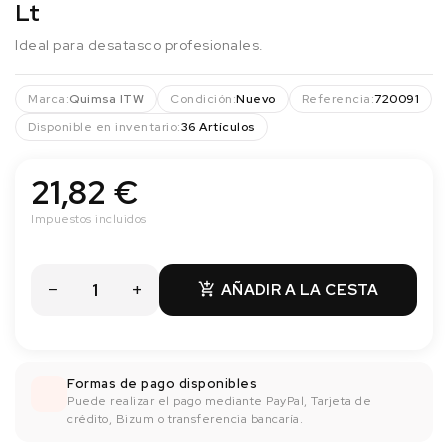
Lt
Ideal para desatasco profesionales.
Marca:
Quimsa ITW
Condición:
Nuevo
Referencia:
720091
Disponible en inventario:
36 Artículos
21,82 €
Impuestos incluidos
AÑADIR A LA CESTA

Formas de pago disponibles
Puede realizar el pago mediante PayPal, Tarjeta de
crédito, Bizum o transferencia bancaría.