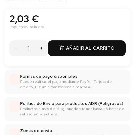
2,03 €
Impuestos incluidos
AÑADIR AL CARRITO

Formas de pago disponibles
Puede realizar el pago mediante PayPal, Tarjeta de
crédito, Bizum o transferencia bancaría.
Política de Envío para productos ADR (Peligrosos)
Productos e más de 15 kg, pueden tener hasta 48 horas de
retraso en la entrega.
Zonas de envío