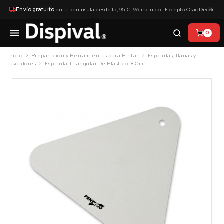
×
Envío gratuito
en la península desde 15,95 € IVA incluido · Excepto Orac Decor
0
Inicio
Preparación y Herramientas para Pintar
Espátulas, llanas y
rascadores
Espátula Triangular De Plástico 18 Cm