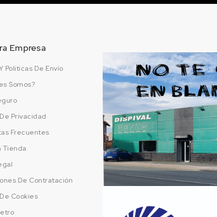
ra Empresa
Y Politicas De Envío
es Somos?
eguro
a De Privacidad
tas Frecuentes
a Tienda
egal
ones De Contratación
a De Cookies
etro