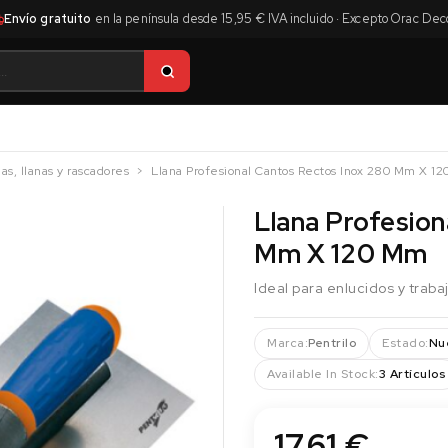
Envío gratuito
en la península desde 15,95 € IVA incluido · Excepto Orac Dec
as, llanas y rascadores
Llana Profesional Cantos Rectos Inox 280 Mm X 1
Llana Profesion
Mm X 120 Mm
Ideal para enlucidos y trab
Marca:
Pentrilo
Estado:
Nu
Available In Stock:
3 Artículos
17,61 €