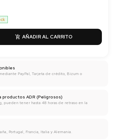
ock
AÑADIR AL CARRITO

onibles
mediante PayPal, Tarjeta de crédito, Bizum o
ra productos ADR (Peligrosos)
g, pueden tener hasta 48 horas de retraso en la
ña, Portugal, Francia, Italia y Alemania.