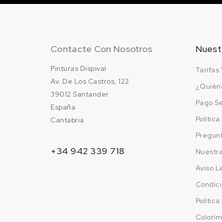
Contacte Con Nosotros
Nuest
Pinturas Dispival
Tarifas 
Av. De Los Castros, 122
¿Quién
39012 Santander
Pago S
España
Polític
Cantabria
Pregun
+34 942 339 718
Nuestr
Aviso L
Condici
Polític
Colorím