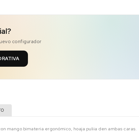
ial?
nuevo configurador
ORATIVA
TO
 con mango bimateria ergonómico, hoaja puliia den ambas caras.