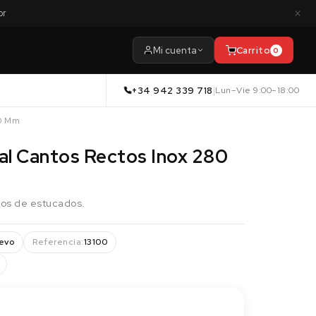
×
or
Mi cuenta
Carrito
0
+34 942 339 718
|
Lun–Vie 9:00–18:00
20 Mm
al Cantos Rectos Inox 280
ajos de estucados.
evo
Referencia:
13100