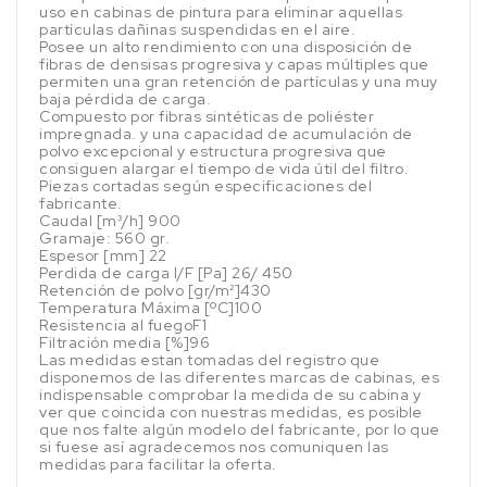
uso en cabinas de pintura para eliminar aquellas
partículas dañinas suspendidas en el aire.
Posee un alto rendimiento con una disposición de
fibras de densisas progresiva y capas múltiples que
permiten una gran retención de partículas y una muy
baja pérdida de carga.
Compuesto por fibras sintéticas de poliéster
impregnada. y una capacidad de acumulación de
polvo excepcional y estructura progresiva que
consiguen alargar el tiempo de vida útil del filtro.
Piezas cortadas según especificaciones del
fabricante.
Caudal [m³/h] 900
Gramaje: 560 gr.
Espesor [mm] 22
Perdida de carga I/F [Pa] 26/ 450
Retención de polvo [gr/m²]430
Temperatura Máxima [ºC]100
Resistencia al fuegoF1
Filtración media [%]96
Las medidas estan tomadas del registro que
disponemos de las diferentes marcas de cabinas, es
indispensable comprobar la medida de su cabina y
ver que coincida con nuestras medidas, es posible
que nos falte algún modelo del fabricante, por lo que
si fuese así agradecemos nos comuniquen las
medidas para facilitar la oferta.