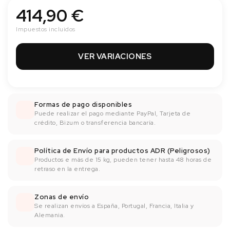
414,90 €
Impuestos incluidos
VER VARIACIONES
Formas de pago disponibles
Puede realizar el pago mediante PayPal, Tarjeta de
crédito, Bizum o transferencia bancaría.
Política de Envío para productos ADR (Peligrosos)
Productos e más de 15 kg, pueden tener hasta 48 horas de
retraso en la entrega.
Zonas de envío
Se realizan envíos a España, Portugal, Francia, Italia y
Alemania.