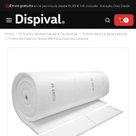
×
Envío gratuito
en la península desde 15,95 € IVA incluido · Excepto Orac Decor
0
Inicio
Pintura y Accesorios para Carrocería
Filtros de aire para cabinas
Filtro De Cabina Techo M5 Para Cabinas Celette