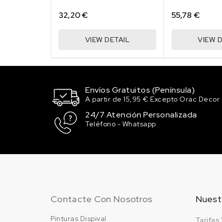
32,20 €
55,78 €
VIEW DETAIL
VIEW D
Envíos Gratuitos (Península)
A partir de 15,95 € Excepto Orac Decor
24/7 Atención Personalizada
Teléfono - Whatsapp
Contacte Con Nosotros
Nuest
Pinturas Dispival
Tarifas 