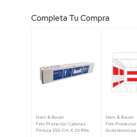
7 Piezas de
Completa Tu Compra
3300x940 mm
419.81 €
100 en stock
7 Piezas de
3410x940 mm
432.61 €
100 en stock
7 Piezas de
3450x950 mm
441.53 €
100 en stock
Horn & Bauer
Horn & Bauer
Film Protector Cabinas
Film Protecto
Pintura 250 Cm X 20 Mts
Endotérmicos 