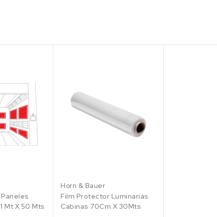
7 Piezas de
3400x930 mm
427.23 €
100 en stock
7 Piezas de
3420x1000 mm
459.20 €
100 en stock
Horn & Bauer
r Paneles
Film Protector Luminarias
1 Mt X 50 Mts
Cabinas 70Cm X 30Mts