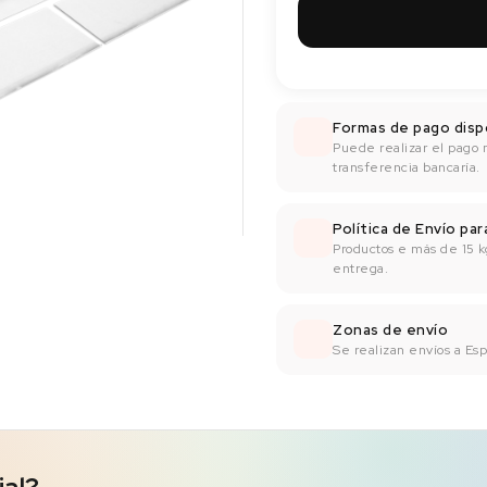
Formas de pago disp
Puede realizar el pago 
transferencia bancaría.
Política de Envío pa
Productos e más de 15 k
entrega.
Zonas de envío
Se realizan envíos a Espa