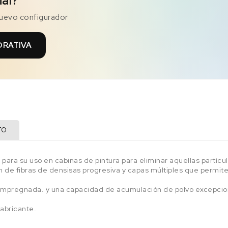
ial?
nuevo configurador
ORATIVA
TO
para su uso en cabinas de pintura para eliminar aquellas partícu
n de fibras de densisas progresiva y capas múltiples que permit
r impregnada. y una capacidad de acumulación de polvo excepcio
abricante.