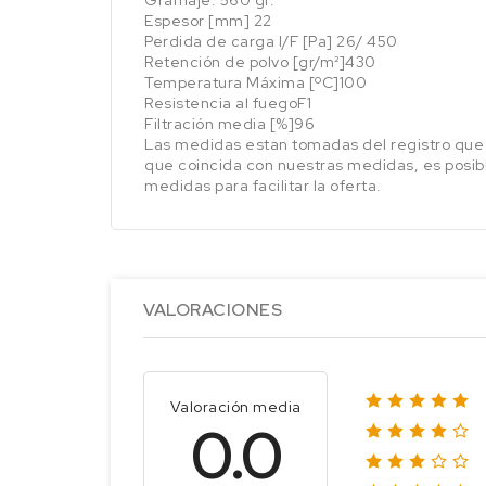
Espesor [mm] 22
Perdida de carga I/F [Pa] 26/ 450
Retención de polvo [gr/m²]430
Temperatura Máxima [ºC]100
Resistencia al fuegoF1
Filtración media [%]96
Las medidas estan tomadas del registro que 
que coincida con nuestras medidas, es posibl
medidas para facilitar la oferta.
VALORACIONES
Valoración media
0.0