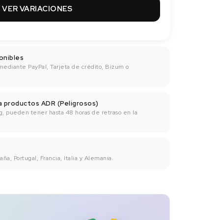
VER VARIACIONES
onibles
mediante PayPal, Tarjeta de crédito, Bizum o
ra productos ADR (Peligrosos)
g, pueden tener hasta 48 horas de retraso en la
ña, Portugal, Francia, Italia y Alemania.