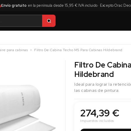
Envío gratuito
en la península desde 15,95 € IVA incluido · Excepto Orac Dec
aire para cabinas
Filtro De Cabina Techo M5 Para Cabinas Hildebrand
Filtro De Cabin
Hildebrand
Ideal para lograr la retenci
las cabinas de pintura.
274,39 €
Impuestos incluidos