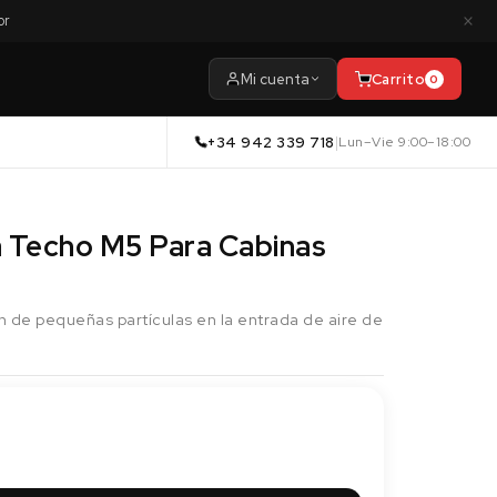
×
or
Mi cuenta
Carrito
0
+34 942 339 718
|
Lun–Vie 9:00–18:00
a Techo M5 Para Cabinas
ón de pequeñas partículas en la entrada de aire de