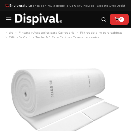
×
Envío gratuito
en la península desde 15,95 € IVA incluido · Excepto Orac Decor
0
Inicio
Pintura y Accesorios para Carrocería
Filtros de aire para cabinas
Filtro De Cabina Techo M5 Para Cabinas Termomeccanica