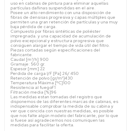
uso en cabinas de pintura para eliminar aquellas
partículas dañinas suspendidas en el aire.
Posee un alto rendimiento con una disposición de
fibras de densisas progresiva y capas múltiples que
permiten una gran retención de partículas y una muy
baja pérdida de carga.
Compuesto por fibras sintéticas de poliéster
impregnada. y una capacidad de acumulación de
polvo excepcional y estructura progresiva que
consiguen alargar el tiempo de vida útil del filtro.
Piezas cortadas según especificaciones del
fabricante.
Caudal [m³/h] 900
Gramaje: 560 gr.
Espesor [mm] 22
Perdida de carga I/F [Pa] 26/ 450
Retención de polvo [gr/m²]430
Temperatura Máxima [ºC]100
Resistencia al fuegoF1
Filtración media [%]96
Las medidas estan tomadas del registro que
disponemos de las diferentes marcas de cabinas, es
indispensable comprobar la medida de su cabina y
ver que coincida con nuestras medidas, es posible
que nos falte algún modelo del fabricante, por lo que
si fuese así agradecemos nos comuniquen las
medidas para facilitar la oferta.