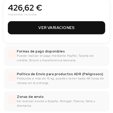
426,62 €
Impuestos incluidos
VER VARIACIONES
Formas de pago disponibles
Puede realizar el pago mediante PayPal, Tarjeta de
crédito, Bizum o transferencia bancaría.
Política de Envío para productos ADR (Peligrosos)
Productos e más de 15 kg, pueden tener hasta 48 horas de
retraso en la entrega.
Zonas de envío
Se realizan envíos a España, Portugal, Francia, Italia y
Alemania.