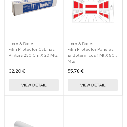
9 Piezas de 3300x680 mm
392.91 €
10 en stock
9 Piezas de 3350x680 mm
398.34 €
10 en stock
Horn & Bauer
Horn & Bauer
Film Protector Cabinas
Film Protector Paneles
Pintura 250 Cm X 20 Mts
Endotérmicos 1 Mt X 50
Mts
32,20 €
55,78 €
VIEW DETAIL
VIEW DETAIL