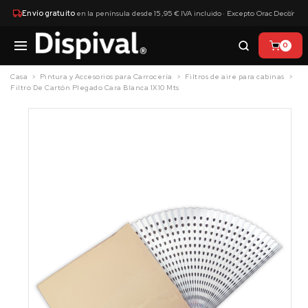
×
Envío gratuito
en la península desde 15,95 € IVA incluido · Excepto Orac Decor
0
Casa
Pintura y Accesorios para Carrocería
Filtros de aire para cabinas
Filtro De Cartón Plegado Cara Blanca 1X10 Mts