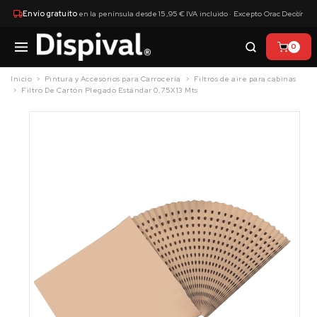
×
Envío gratuito
en la península desde 15,95 € IVA incluido · Excepto Orac Decor
0
Inicio
Pintura y Accesorios para Carrocería
Filtros de aire para cabinas
Filtro De Cartón Plegado Estándar 0,75X13 Mts