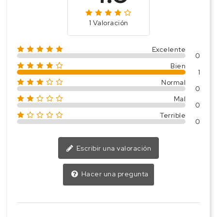
1 Valoración
Excelente
0
Bien
1
Normal
0
Mal
0
Terrible
0
Escribir una valoración
Hacer una pregunta