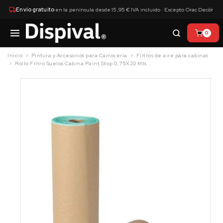
×
Envío gratuito
en la península desde 15,95 € IVA incluido · Excepto Orac Decor
0
Inicio
Pintura y Accesorios para Carrocería
Filtros de aire para cabinas
Rollo Filtro Suelos Cabina Paint Stop 0,75X20 Mts