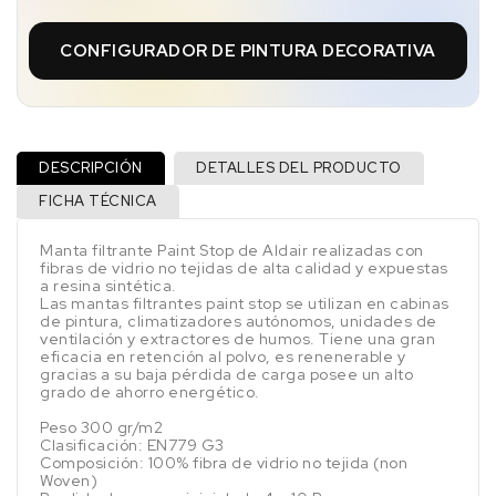
CONFIGURADOR DE PINTURA DECORATIVA
DESCRIPCIÓN
DETALLES DEL PRODUCTO
FICHA TÉCNICA
Manta filtrante Paint Stop de Aldair realizadas con
fibras de vidrio no tejidas de alta calidad y expuestas
a resina sintética.
Las mantas filtrantes paint stop se utilizan en cabinas
de pintura, climatizadores autónomos, unidades de
ventilación y extractores de humos. Tiene una gran
eficacia en retención al polvo, es renenerable y
gracias a su baja pérdida de carga posee un alto
grado de ahorro energético.
Peso 300 gr/m2
Clasificación: EN779 G3
Composición: 100% fibra de vidrio no tejida (non
Woven)