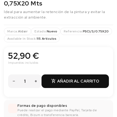
0,75X20 Mts
Ideal para aumentar la retención de la pintura y evitar la
extracción al ambiente.
Marca:
Aldair
Estado:
Nuevo
Referencia:
PSCI/3/0.75X20
Available In Stock:
115 Artículos
52,90 €
Impuestos incluidos
AÑADIR AL CARRITO

Formas de pago disponibles
Puede realizar el pago mediante PayPal, Tarjeta de
crédito, Bizum o transferencia bancaría.