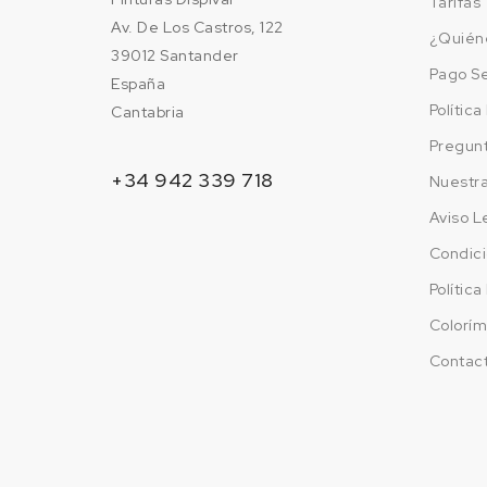
Tarifas 
Av. De Los Castros, 122
¿Quién
39012 Santander
Pago S
España
Polític
Cantabria
Pregun
+34 942 339 718
Nuestr
Aviso L
Condici
Polític
Colorím
Contac