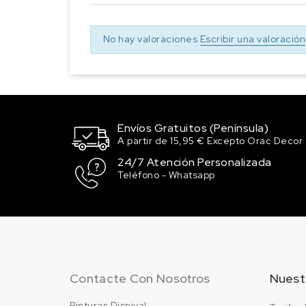
No hay valoraciones
Escribir una valoración
Envíos Gratuitos (Península)
A partir de 15,95 € Excepto Orac Decor
24/7 Atención Personalizada
Teléfono - Whatsapp
Contacte Con Nosotros
Nuest
Pinturas Dispival