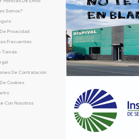
Y Politicas De Envío
es Somos?
eguro
a De Privacidad
tas Frecuentes
a Tienda
egal
ones De Contratación
a De Cookies
etro
te Con Nosotros