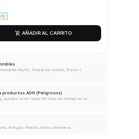
ock
AÑADIR AL CARRITO

onibles
mediante PayPal, Tarjeta de crédito, Bizum o
ra productos ADR (Peligrosos)
g, pueden tener hasta 48 horas de retraso en la
ña, Portugal, Francia, Italia y Alemania.