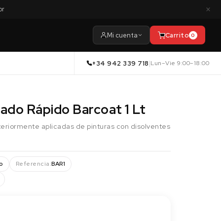
×
or
Mi cuenta
Carrito
0
+34 942 339 718
|
Lun–Vie 9:00–18:00
ado Rápido Barcoat 1 Lt
nteriormente aplicadas de pinturas con disolventes
o
Referencia:
BAR1