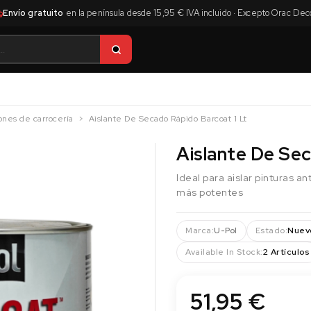
Envío gratuito
en la península desde 15,95 € IVA incluido · Excepto Orac Dec
ones de carrocería
Aislante De Secado Rápido Barcoat 1 Lt
Aislante De Sec
Ideal para aislar pinturas a
más potentes
Marca:
U-Pol
Estado:
Nuev
Available In Stock:
2 Artículos
51,95 €