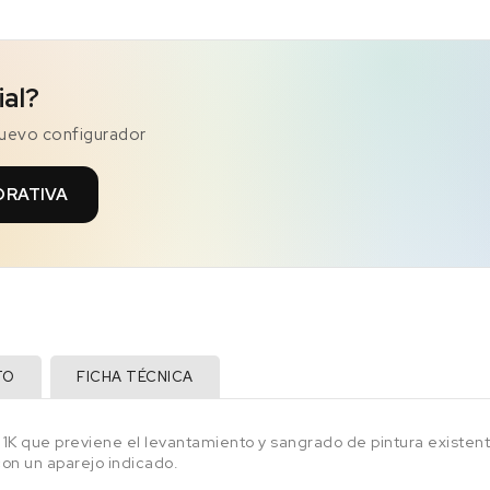
ial?
nuevo configurador
ORATIVA
TO
FICHA TÉCNICA
 que previene el levantamiento y sangrado de pintura existente
con un aparejo indicado.