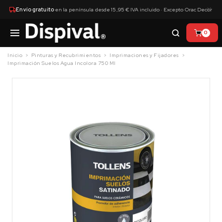
×
Envío gratuito
en la península desde 15,95 € IVA incluido · Excepto Orac Decor
0
Inicio
Pinturas y Recubrimientos
Imprimaciones y Fijadores
Imprimación Suelos Agua Incolora 750 Ml