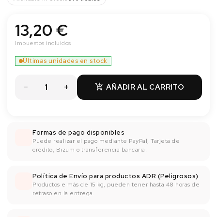
13,20 €
Impuestos incluidos
Últimas unidades en stock
AÑADIR AL CARRITO

Formas de pago disponibles
Puede realizar el pago mediante PayPal, Tarjeta de
crédito, Bizum o transferencia bancaría.
Política de Envío para productos ADR (Peligrosos)
Productos e más de 15 kg, pueden tener hasta 48 horas de
retraso en la entrega.