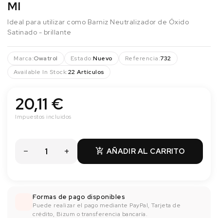
Ml
Ideal para utilizar como Barniz Neutralizador de Óxido
Satinado - brillante
Marca:
Owatrol
Estado:
Nuevo
Referencia:
732
Available In Stock:
22 Artículos
20,11 €
Impuestos incluidos
AÑADIR AL CARRITO

Formas de pago disponibles
Puede realizar el pago mediante PayPal, Tarjeta de
crédito, Bizum o transferencia bancaría.