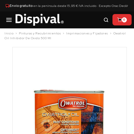
×
Envío gratuito
en la península desde 15,95 € IVA incluido · Excepto Orac Decor
0
Inicio
Pinturas y Recubrimientos
Imprimaciones y Fijadores
Owatrol
Oil Inhibidor De Oxido 500 Ml