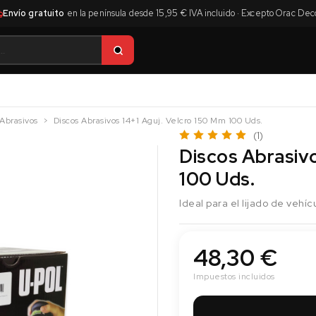
Envío gratuito
en la península desde 15,95 € IVA incluido · Excepto Orac Dec
 Abrasivos
Discos Abrasivos 14+1 Aguj. Velcro 150 Mm 100 Uds.
(1)
Discos Abrasivo
100 Uds.
Ideal para el lijado de vehí
48,30 €
Impuestos incluidos