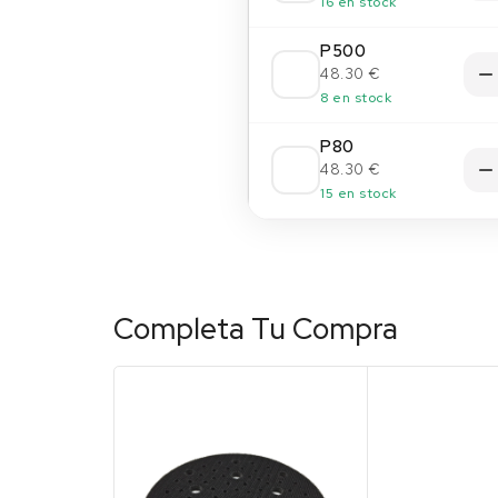
16 en stock
P500
48.30 €
8 en stock
P80
48.30 €
15 en stock
Completa Tu Compra