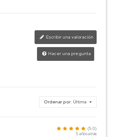
Escribir una valoración
Hacer una pregunta
Ordenar por:
Última
(5.0)
5 años atrás