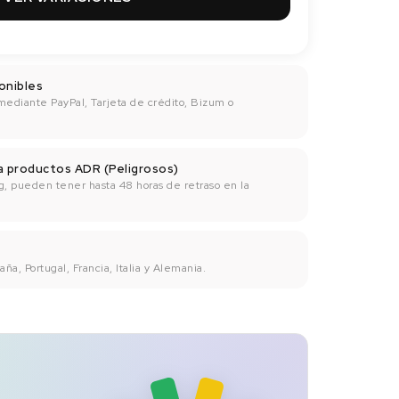
onibles
mediante PayPal, Tarjeta de crédito, Bizum o
ra productos ADR (Peligrosos)
g, pueden tener hasta 48 horas de retraso en la
ña, Portugal, Francia, Italia y Alemania.