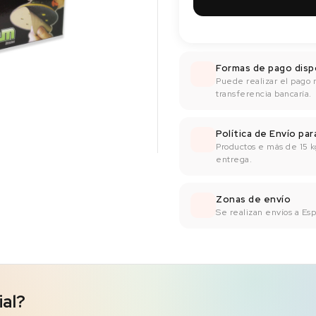
Formas de pago disp
Puede realizar el pago 
transferencia bancaría.
Política de Envío pa
Productos e más de 15 k
entrega.
Zonas de envío
Se realizan envíos a Espa
ial?