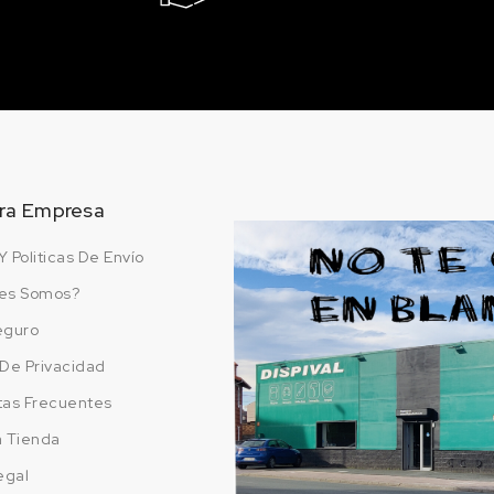
ra Empresa
Y Politicas De Envío
es Somos?
eguro
a De Privacidad
tas Frecuentes
a Tienda
egal