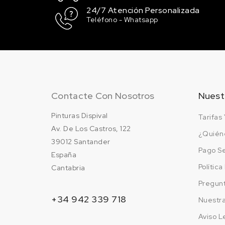
24/7 Atención Personalizada
Teléfono - Whatsapp
Contacte Con Nosotros
Nuest
Pinturas Dispival
Tarifas 
Av. De Los Castros, 122
¿Quién
39012 Santander
Pago S
España
Polític
Cantabria
Pregun
+34 942 339 718
Nuestr
Aviso L