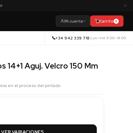
×
or
Mi cuenta
Carrito
0
+34 942 339 718
|
Lun–Vie 9:00–18:00
s 14+1 Aguj. Velcro 150 Mm
culos en el proceso del pintado
VER VARIACIONES