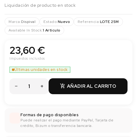
Liquidación de producto en stock
Marca:
Dispival
Estado:
Nuevo
Referencia:
LOTE 25M
Available In Stock:
1 Artículo
23,60 €
Impuestos incluidos
Últimas unidades en stock
AÑADIR AL CARRITO

Formas de pago disponibles
Puede realizar el pago mediante PayPal, Tarjeta de
crédito, Bizum o transferencia bancaría.