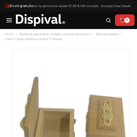
×
Envío gratuito
en la península desde 15,95 € IVA incluido · Excepto Orac Decor
0
Inicio
Material para arte, hobby y personalización
Manualidades
Lote 2 Cajas Detalle Violín Y Nudos