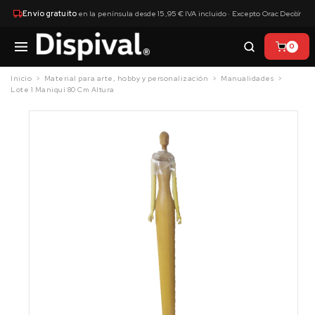
×
Envío gratuito
en la península desde 15,95 € IVA incluido · Excepto Orac Decor
0
Inicio
Material para arte, hobby y personalización
Manualidades
Lote 1 Maniquí 80 Cm Altura