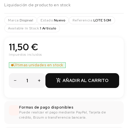
Liquidación de producto en stock
Marca:
Dispival
Estado:
Nuevo
Referencia:
LOTE 50M
Available In Stock:
1 Artículo
11,50 €
Impuestos incluidos
Últimas unidades en stock
AÑADIR AL CARRITO

Formas de pago disponibles
Puede realizar el pago mediante PayPal, Tarjeta de
crédito, Bizum o transferencia bancaría.