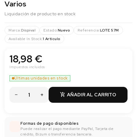
Varios
Liquidación de producto en stock
Marca:
Dispival
Estado:
Nuevo
Referencia:
LOTE 57M
Available In Stock:
1 Artículo
18,98 €
Impuestos incluidos
Últimas unidades en stock
AÑADIR AL CARRITO

Formas de pago disponibles
Puede realizar el pago mediante PayPal, Tarjeta de
crédito, Bizum o transferencia bancaría.