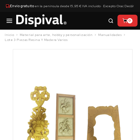
×
Envío gratuito
en la península desde 15,95 € IVA incluido · Excepto Orac Decor
0
Inicio
Material para arte, hobby y personalización
Manualidades
Lote 3 Piezas Resina Y Madera Varios