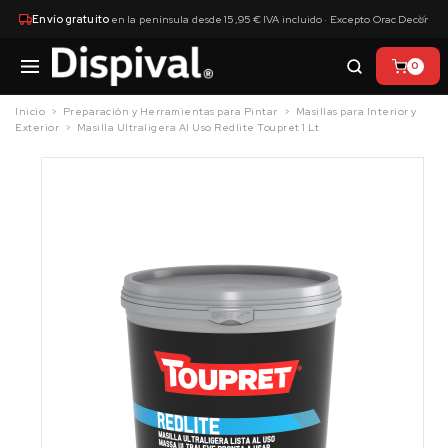
×
Envío gratuito
en la península desde 15,95 € IVA incluido · Excepto Orac Decor
0
Inicio
Preparación y Herramientas para Pintar
Masillas para Interior y
Exterior
Masilla Ultraligera Al Uso Redlite Toupret 1 Lt