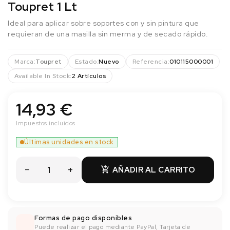
Toupret 1 Lt
Ideal para aplicar sobre soportes con y sin pintura que
requieran de una masilla sin merma y de secado rápido.
Marca:
Toupret
Estado:
Nuevo
Referencia:
010115000001
Available In Stock:
2 Artículos
14,93 €
Impuestos incluidos
Últimas unidades en stock
AÑADIR AL CARRITO

Formas de pago disponibles
Puede realizar el pago mediante PayPal, Tarjeta de