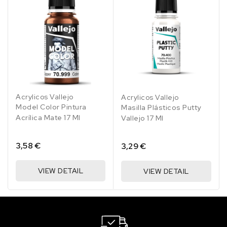
801
824
826
828
829
Latón
Ale.
Al.
Madera
Rojo
Acrylicos Vallejo
Acrylicos Vallejo
Cam.
Cam.
Caoba
Amaranth
Model Color Pintura
Masilla Plásticos Putty
Ocre
Pardo
Naranja
Medio
Acrílica Mate 17 Ml
Vallejo 17 Ml
3,58 €
3,29 €
VIEW DETAIL
VIEW DETAIL