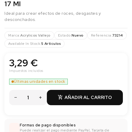
17 Ml
Ideal para crear efectos de roces, desgastes y
desconchados.
Marca:
Acrylicos Vallejo
Estado:
Nuevo
Referencia:
73214
Available In Stock:
5 Artículos
3,29 €
Impuestos incluidos
Últimas unidades en stock
AÑADIR AL CARRITO

Formas de pago disponibles
Puede realizar el pago mediante PayPal, Tarjeta de