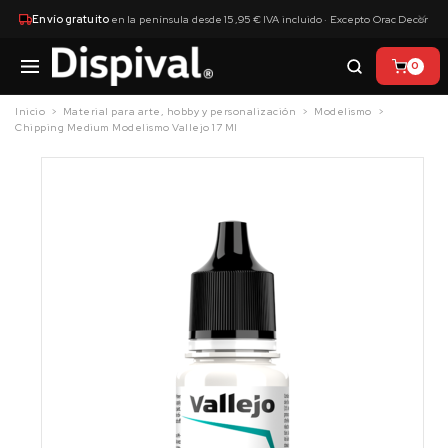
×
Envío gratuito
en la península desde 15,95 € IVA incluido · Excepto Orac Decor
0
Inicio
Material para arte, hobby y personalización
Modelismo
Chipping Medium Modelismo Vallejo 17 Ml