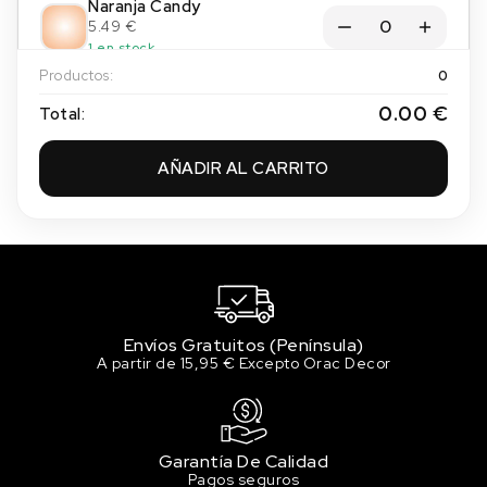
Naranja Candy
5.49 €
1 en stock
Productos:
0
Negro Candy
0.00 €
Total:
5.49 €
1 en stock
AÑADIR AL CARRITO
Rojo Candy
5.49 €
2 en stock
Verde Racing Candy
5.49 €
6 en stock
Envíos Gratuitos (Península)
A partir de 15,95 € Excepto Orac Decor
Garantía De Calidad
Pagos seguros