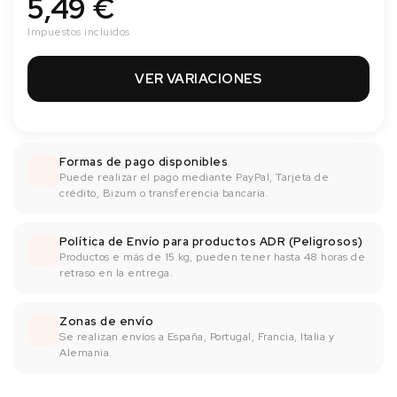
5,49 €
Impuestos incluidos
VER VARIACIONES
Formas de pago disponibles
Puede realizar el pago mediante PayPal, Tarjeta de
crédito, Bizum o transferencia bancaría.
Política de Envío para productos ADR (Peligrosos)
Productos e más de 15 kg, pueden tener hasta 48 horas de
retraso en la entrega.
Zonas de envío
Se realizan envíos a España, Portugal, Francia, Italia y
Alemania.