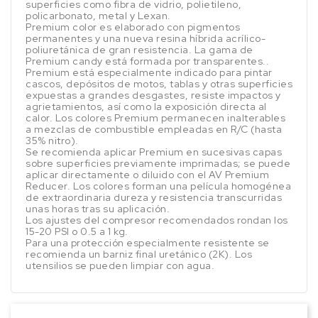
superficies como fibra de vidrio, polietileno,
policarbonato, metal y Lexan.
Premium color es elaborado con pigmentos
permanentes y una nueva resina híbrida acrílico-
poliuretánica de gran resistencia. La gama de
Premium candy está formada por transparentes..
Premium está especialmente indicado para pintar
cascos, depósitos de motos, tablas y otras superficies
expuestas a grandes desgastes, resiste impactos y
agrietamientos, así como la exposición directa al
calor. Los colores Premium permanecen inalterables
a mezclas de combustible empleadas en R/C (hasta
35% nitro).
Se recomienda aplicar Premium en sucesivas capas
sobre superficies previamente imprimadas; se puede
aplicar directamente o diluido con el AV Premium
Reducer. Los colores forman una película homogénea
de extraordinaria dureza y resistencia transcurridas
unas horas tras su aplicación.
Los ajustes del compresor recomendados rondan los
15-20 PSI o 0.5 a 1 kg.
Para una protección especialmente resistente se
recomienda un barniz final uretánico (2K). Los
utensilios se pueden limpiar con agua.