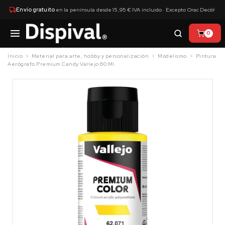
×
Envío gratuito
en la península desde 15,95 € IVA incluido · Excepto Orac Decor
0
Inicio
Material para arte, hobby y personalización
Modelismo
Pintura
Aerógrafo Premium Candy Vallejo 60 Ml