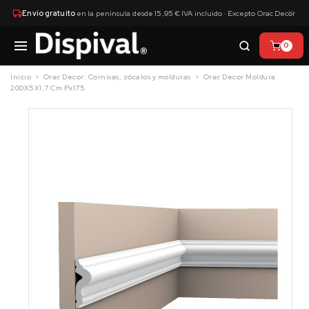
×
Envío gratuito
en la península desde 15,95 € IVA incluido · Excepto Orac Decor
0
Inicio
Orac Decor: Cornisas, zócalos y molduras
Orac Decor Moldura
200X5X1,7 Cm Px175