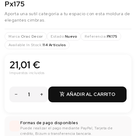
Px175
Aporta una sutil categoría a tu espacio con esta moldura de
elegantes cimbras.
Marca:
Orac Decor
Estado:
Nuevo
Referencia:
PX175
Available In Stock:
114 Artículos
21,01 €
Impuestos incluidos
AÑADIR AL CARRITO

Formas de pago disponibles
Puede realizar el pago mediante PayPal, Tarjeta de
crédito, Bizum o transferencia bancaría.