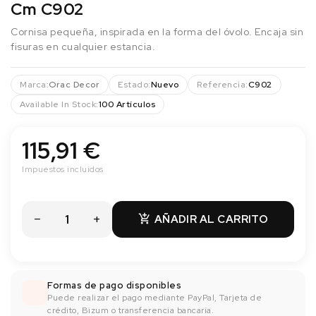
Cm C902
Cornisa pequeña, inspirada en la forma del óvolo. Encaja sin
fisuras en cualquier estancia.
Marca:
Orac Decor
Estado:
Nuevo
Referencia:
C902
Available In Stock:
100 Artículos
115,91 €
Impuestos incluidos
AÑADIR AL CARRITO

Formas de pago disponibles
Puede realizar el pago mediante PayPal, Tarjeta de
crédito, Bizum o transferencia bancaría.