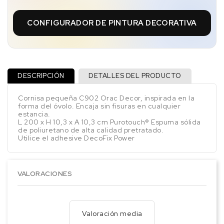
CONFIGURADOR DE PINTURA DECORATIVA
DESCRIPCIÓN
DETALLES DEL PRODUCTO
Cornisa pequeña C902 Orac Decor, inspirada en la
forma del óvolo. Encaja sin fisuras en cualquier
estancia.
L 200 x H 10,3 x A 10,3 cm Purotouch® Espuma sólida
de poliuretano de alta calidad pretratado.
Utilice el adhesive DecoFix Power
VALORACIONES
Valoración media