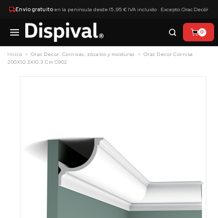
×
Envío gratuito
en la península desde 15,95 € IVA incluido · Excepto Orac Decor
0
Inicio
Orac Decor: Cornisas, zócalos y molduras
Orac Decor Cornisa
200X10,3X10,3 Cm C902