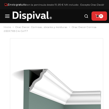
×
Envío gratuito
en la península desde 15,95 € IVA incluido · Excepto Orac Decor
0
Inicio
Orac Decor: Cornisas, zócalos y molduras
Orac Decor Cornisa
200X7X6 Cm Cx177