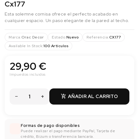
Cx177
Esta solemne cornisa ofrece el perfecto acabado en
cualquier espacio. Un paso elegante de la pared al techo.
Marca:
Orac Decor
Estado:
Nuevo
Referencia:
CX177
Available In Stock:
100 Artículos
29,90 €
Impuestos incluidos
AÑADIR AL CARRITO

Formas de pago disponibles
Puede realizar el pago mediante PayPal, Tarjeta de
crédito, Bizum o transferencia bancaría.