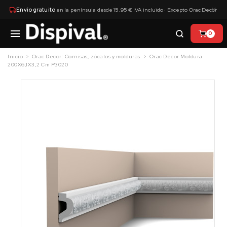
×
Envío gratuito
en la península desde 15,95 € IVA incluido · Excepto Orac Decor
0
Inicio
Orac Decor: Cornisas, zócalos y molduras
Orac Decor Moldura
200X6,1X3,2 Cm P3020