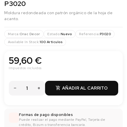
P3020
Moldura redondeada con patrón orgánico de la hoja de
acanto.
Marca:
Orac Decor
Estado:
Nuevo
Referencia:
P3020
Available In Stock:
100 Artículos
59,60 €
Impuestos incluidos
AÑADIR AL CARRITO

Formas de pago disponibles
Puede realizar el pago mediante PayPal, Tarjeta de
crédito, Bizum o transferencia bancaría.